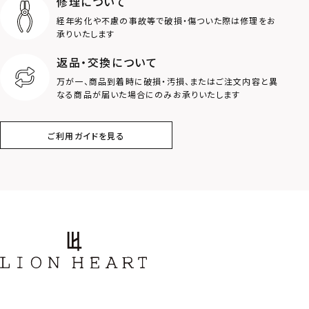
修理について
経年劣化や不慮の事故等で破損・傷ついた際は修理をお
ロゴ
アニマル
承りいたします
返品・交換について
クラウン
クロス
万が一、商品到着時に破損・汚損、またはご注文内容と異
なる商品が届いた場合にのみお承りいたします
コイン
フェザー
ご利用ガイドを見る
スター
ホースシュー
ストーン
誕生石
アラベスク
スクロール
フラワー
ハワイアン
タテガミ