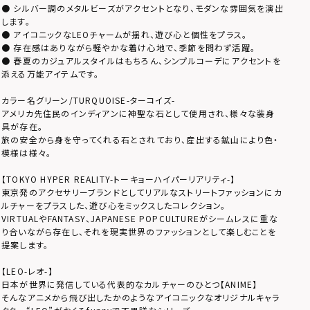
● シルバー調のメタルビーズがアクセントとなり、モダンな雰囲気を演出
します。
● アイコニックなLEOチャームが揺れ、遊び心と個性をプラス。
● 存在感はありながら軽やかな着け心地で、季節を問わず活躍。
● 春夏のカジュアルスタイルはもちろん、シンプルコーデにアクセントを
添える万能アイテムです。
カラー名グリーン/TURQUOISE-ターコイズ-
アメリカ先住民のインディアンに神聖な石として使用され、様々な装身
具が存在。
旅の安全から身を守ってくれる石とされており、産出する鉱山により色・
模様は様々。
【TOKYO HYPER REALITY-トーキョーハイパーリアリティ-】
東京発のアクセサリーブランドとしてリアルなストリートファッションにカ
ルチャーをプラスした、遊び心をミックスしたコレクション。
VIRTUALやFANTASY、JAPANESE POPCULTUREがシームレスに重な
り合いながら存在し、それを現実世界のファッションとして楽しむことを
提案します。
【LEO-レオ-】
日本が世界に発信している代表的なカルチャーのひとつ【ANIME】
そんなアニメから飛び出したかのようなアイコニックなオリジナルキャラ