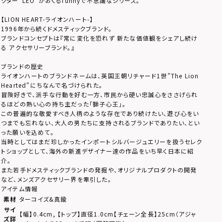
クター“LEO”がおくるfunnyで不思議なシリーズ。
【LION HEART-ライオンハート-】
1996年から続くドメスティックブランド。
ブランドコンセプトは『常に変化を恐れず 新たな価値観をシェアし続け
る アクセサリーブランド。』
ブランドの歴史
ライオンハートのブランドネームは、英国王朝リチャード1世”The Lion
Hearted”にちなんで名づけられた。
冒険好きで、派手な行動を好む一方、市民から硬い忠誠心をささげられ
るほどの熱い心の持ち主だった「獅子心王」。
この普遍的な敬愛すべき人柄のような存在であり続けたい、遊び心をい
つまでも忘れない、大人の男たちに支持されるブランドでありたい、とい
った願いを込めて。
当時としてはまだ珍しかったインポートシルバージュエリーを扱うセレク
トショップとして、海外の新進デザイナー達の作品をいち早く日本に紹
介。
また若手ドメスティックブランドの発掘や、オリジナルプロダクトの開発
など、メンズアクセサリー界を牽引した。
アイテム情報
素材
ターコイズ&真鍮
サイ
【幅】0.4cm, 【トップ】直径1.0cm【チェーン全長】25cm（アジャ
ズ詳