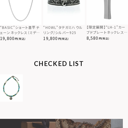
【限定展開】“LH-1”カー
“BASIC”ショート喜平チ
“HOWL”タテガミハウル
ブドプレートネックレス/
ェーンネックレス（ミディ
リング/シルバー925
サージカルステンレス（金
アム）/シルバー925
8,580
19,800
19,800
(税込)
(税込)
(税込)
属アレルギー対応）
CHECKED LIST