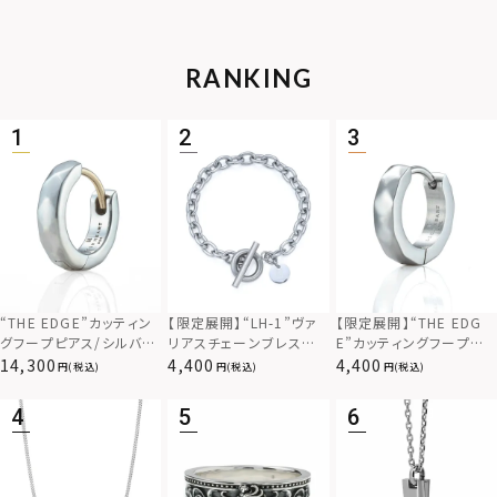
RANKING
“THE EDGE”カッティン
【限定展開】“LH-1”ヴァ
【限定展開】“THE EDG
グフープピアス/シルバー
リアスチェーンブレスレッ
E”カッティングフープピ
925
ト/アズキ/サージカルス
アス/サージカルステンレ
14,300
4,400
4,400
(税込)
(税込)
(税込)
テンレス（金属アレルギー
ス（金属アレルギー対応）
対応）