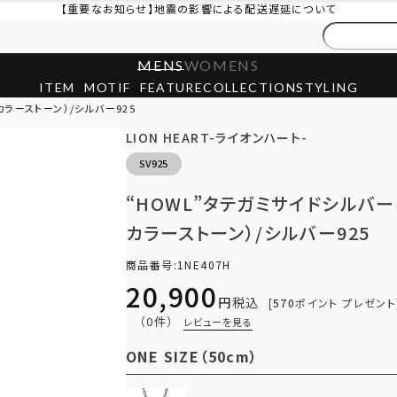
【重要なお知らせ】地震の影響による配送遅延について
MENS
WOMENS
ITEM
MOTIF
FEATURE
COLLECTION
STYLING
ラーストーン）/シルバー925
LION HEART-ライオンハート-
SV925
“HOWL”タテガミサイドシルバ
カラーストーン）/シルバー925
商品番号
1NE407H
20,900
税込
570
ポイント プレゼント
（0件）
レビューを見る
ONE SIZE（50cm）