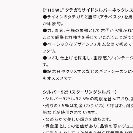
【
“HOWL”タテガミサイドシルバーネックレス
●ライオンのタテガミと唐草（アラベスク）を
が印象的。
●力、勇気、王権の象徴として古代から描かれ
ことで威厳と力強さを感じていただくことがで
●ベーシックなデザインフォルムなので初めて
ッタリ。
●いぶし仕上げを採用し、重厚感/ヴィンテー
す。
●記念日やクリスマスなどのギフトシーズンに
もオススメです。
シルバー925（スターリングシルバー）
・シルバー925は92.5%の純銀を含んでおり
・残りの7.5%は割金（わりがね）と呼ばれ、
鉛などが使用されています。
・なめらかで美しい輝きを放ちます。
・貴金属としての価値があり、品質の高いジュ
・お手入れをしていただきながら経年変化を楽