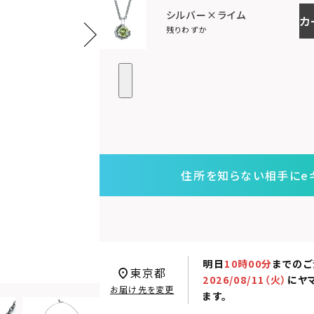
シルバー×ライム
カ
残りわずか
住所を知らない相手にe
明日
10時00分
までのご
東京都
2026/08/11（火）
に
ヤ
お届け先を変更
ます。