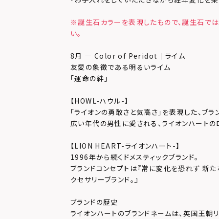
※誕生石カラーを表現したもので、誕生石では
い。
8月 — Color of Peridot｜ライム
友愛の象徴である明るいライム
「運命の絆」
【HOWL-ハウル-】
「ライオンの勇敢さと気高さ」を表現した、ブラ
広い年代の男性に愛される、ライオンハートの
【LION HEART-ライオンハート-】
1996年から続くドメスティックブランド。
ブランドコンセプトは『常に変化を恐れず 新た
クセサリーブランド。』
ブランドの歴史
ライオンハートのブランドネームは、英国王朝リチャ