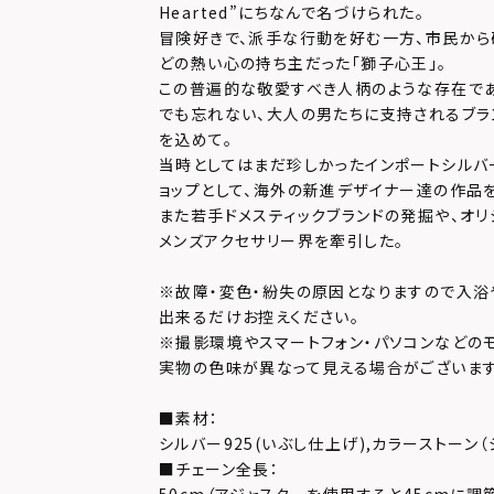
Hearted”にちなんで名づけられた。
冒険好きで、派手な行動を好む一方、市民か
どの熱い心の持ち主だった「獅子心王」。
この普遍的な敬愛すべき人柄のような存在で
でも忘れない、大人の男たちに支持されるブラ
を込めて。
当時としてはまだ珍しかったインポートシルバ
ョップとして、海外の新進デザイナー達の作品
また若手ドメスティックブランドの発掘や、オリ
メンズアクセサリー界を牽引した。
※故障・変色・紛失の原因となりますので入浴
出来るだけお控えください。
※撮影環境やスマートフォン・パソコンなどの
実物の色味が異なって見える場合がございます
■素材：
シルバー925(いぶし仕上げ),カラーストーン（
■チェーン全長：