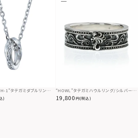
LH-1”タテガミダブルリングネ
“HOWL”タテガミハウルリング/シルバー92
スト/シルバー）/サージカル
5
19,800
込)
(税込)
金属アレルギー対応）