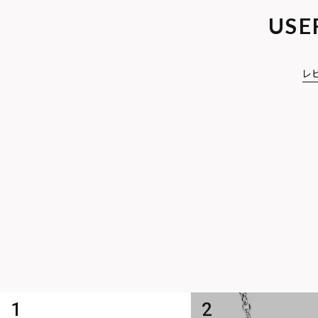
USE
レ