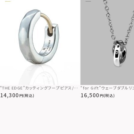
“THE EDGE”カッティングフープピアス/シ
“for Gift”ウェーブダブル
ルバー925
ス/シルバー×ブラック/シルバ
14,300
16,500
(税込)
(税込)