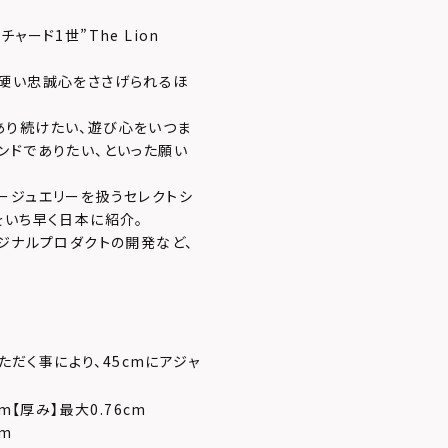
ード1世”The Lion
ら硬い忠誠心をささげられるほ
あり続けたい、遊び心をいつま
ンドでありたい、といった願い
ージュエリーを扱うセレクトシ
をいち早く日本に紹介。
ジナルプロダクトの開発など、
ただく事により、45cmにアジャ
cm【厚み】最大0.76cm
cm