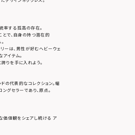
たデザインネックレス。
統率する孤高の存在。
ことで、自身の持つ潜在的
る。
サリーは、男性が好むヘビーウェ
なアイテム。
誇りを手に入れよう。
ンドの代表的なコレクション。幅
ロングセラーであり、原点。
な価値観をシェアし続ける ア