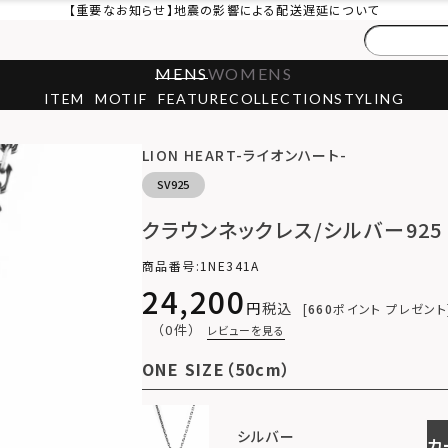
【重要なお知らせ】地震の影響による配送遅延について
MENS
WOMENS
ITEM
MOTIF
FEATURE
COLLECTION
STYLING
LION HEART-ライオンハート-
SV925
クラウンネックレス/シルバー925
商品番号
1NE341A
24,200
税込
660
ポイント プレゼント
（0件）
レビューを見る
ONE SIZE（50cm）
シルバー
カ