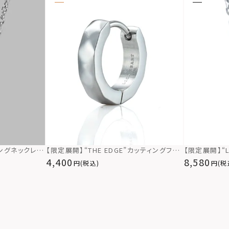
リングネックレ
【限定展開】“THE EDGE”カッティングフー
【限定展開】“
ー925
プピアス/サージカルステンレス（金属アレ
ックレス（ツイ
4,400
8,580
(税込)
(税
ルギー対応）
ステンレス（