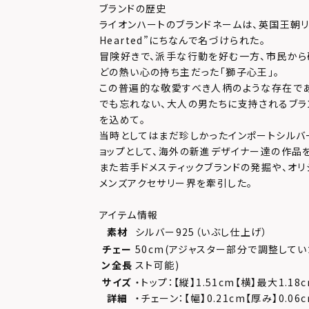
ブランドの歴史
ライオンハートのブランドネームは、英国王朝リチャ
Hearted”にちなんで名づけられた。
冒険好きで、派手な行動を好む一方、市民か
どの熱い心の持ち主だった「獅子心王」。
この普遍的な敬愛すべき人柄のような存在で
でも忘れない、大人の男たちに支持されるブラ
を込めて。
当時としてはまだ珍しかったインポートシルバ
ョップとして、海外の新進デザイナー達の作品
また若手ドメスティックブランドの発掘や、オリ
メンズアクセサリー界を牽引した。
アイテム情報
素材
シルバー925（いぶし仕上げ）
チェー
50cm(アジャスター部分で調整してい
ン全長
スト可能)
サイズ
・トップ：【縦】1.51cm【横】最大1.18
詳細
・チェーン：【幅】0.21cm【厚み】0.06