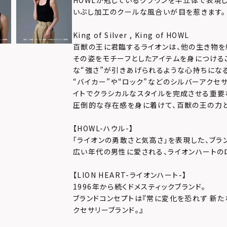
HOWLが冠しているクラウンを半立体で表現し
いぶし加工のクールな風合いが目を惹きます。
King of Silver , King of HOWL
百獣の王に君臨するライオンは、他の生き物を
その姿をモチーフとしたアイテムを身につける
な“強さ”が引きあげられるような心持ちにな
“バイカー”や“ロック”などのシルバーアクセ
イトでクラシカルなスタイルを完成させる重要
圧倒的な存在感を身に着けて、百獣の王の力と
【HOWL-ハウル-】
「ライオンの勇敢さと気高さ」を表現した、ブラ
広い年代の男性に愛される、ライオンハートの
【LION HEART-ライオンハート-】
1996年から続くドメスティックブランド。
ブランドコンセプトは『常に変化を恐れず 新た
クセサリーブランド。』