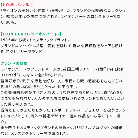
【HOWL-ハウル-】
「ライオンの勇敢さと気高さ」を表現した、ブランドの代表的なコレクショ
ン。幅広い年代の男性に愛される、ライオンハートのロングセラーであ
り、原点。
【LION HEART-ライオンハート-】
1996年から続くドメスティックブランド。
ブランドコンセプトは『常に変化を恐れず 新たな価値観をシェアし続け
る アクセサリーブランド。』
ブランドの歴史
ライオンハートのブランドネームは、英国王朝リチャード1世”The Lion
Hearted”にちなんで名づけられた。
冒険好きで、派手な行動を好む一方、市民から硬い忠誠心をささげられ
るほどの熱い心の持ち主だった「獅子心王」。
この普遍的な敬愛すべき人柄のような存在であり続けたい、遊び心をい
つまでも忘れない、大人の男たちに支持されるブランドでありたい、とい
った願いを込めて。
当時としてはまだ珍しかったインポートシルバージュエリーを扱うセレク
トショップとして、海外の新進デザイナー達の作品をいち早く日本に紹
介。
また若手ドメスティックブランドの発掘や、オリジナルプロダクトの開発
など、メンズアクセサリー界を牽引した。