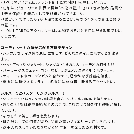
・すべてのアイテムに、ブランド刻印と素材刻印を施しています。
・刻印は、ジュエリーの世界で長年「本物の証」とされてきた伝統。品質や
由来を保証する署名として受け継がれてきました。
・「誰が、何で作ったか」が明確であることは、ものづくりへの責任と誇り
の証です。
・LION HEARTのアクセサリーは、本物であることを目に見える形でお届
けします。
コーディネートの幅が広がる万能デザイン
・シンプルなサイズ感で悪目立ちせず、どんなスタイルにもすっと馴染み
ます。
・セットアップやジャケット、シャツなど、きれいめコーデとの相性も◎
・パーカーやスウェット、ロンTなど、カジュアルスタイルにもフィット。
・サマーニットやカーディガンと合わせて、軽やかな季節感を演出。
・夏服には軽快さをプラスし、冬服には重ね着に映えるアクセントに。
シルバー925（スターリングシルバー）
・シルバー925は92.5%の純銀を含んでおり、高い純度を誇ります。
・残りの7.5%は銅や亜鉛などの合金で、これにより耐久性と硬度が増し
ています。
・なめらかで美しい輝きを放ちます。
・貴金属としての価値があり、品質の高いジュエリーに用いられます。
・お手入れをしていただきながら経年変化を楽しめる素材です。