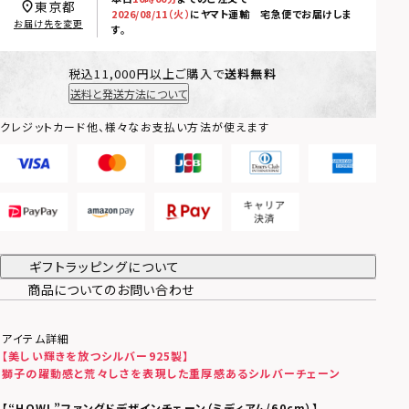
東京都
2026/08/11（火）
に
ヤマト運輸 宅急便
でお届けしま
お届け先を変更
す。
税込11,000円以上ご購入で
送料無料
送料と発送方法について
クレジットカード他、様々なお支払い方法が使えます
ギフトラッピングについて
商品についてのお問い合わせ
アイテム詳細
【美しい輝きを放つシルバー925製】
獅子の躍動感と荒々しさを表現した重厚感あるシルバーチェーン
【
“HOWL”ファングドデザインチェーン（ミディアム/60cm）
】