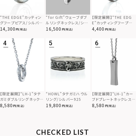
“THE EDGE”カッティン
“for Gift”ウェーブダブ
【限定展開】“THE EDG
グフープピアス/シルバー
ルリングネックレス/シル
E”カッティングフープピ
925
バー×ブラック/シルバー
アス/サージカルステンレ
14,300
16,500
4,400
(税込)
(税込)
(税込)
925
ス（金属アレルギー対応）
【限定展開】“LH-1”カー
【限定展開】“LH-1”タテ
“HOWL”タテガミハウル
ブドプレートネックレス/
ガミダブルリングネックレ
リング/シルバー925
サージカルステンレス（金
ス（ツイスト/シルバー）/
8,580
8,580
19,800
(税込)
(税込)
(税込)
属アレルギー対応）
サージカルステンレス（金
属アレルギー対応）
CHECKED LIST