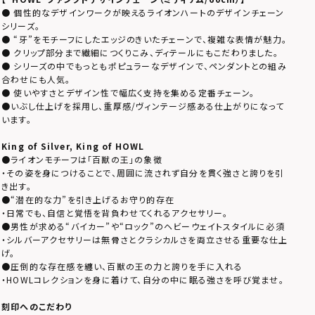
● 個性的なデザインワークが映えるライオンハートのデザインチェーン
シリーズ。
● “牙”をモチーフにしたエッジのきいたチェーンで、複雑な表情が魅力。
● クリップ部分まで繊細につくりこみ、ディテールにもこだわりました。
● シリーズの中でもっともポピュラーなデザインで、ペンダントとの組み
合わせにも人気。
● 使いやすさとデザイン性で幅広く支持を集める定番チェーン。
●いぶし仕上げを採用し、重厚感/ヴィンテージ感ある仕上がりになって
います。
King of Silver, King of HOWL
●ライオンモチーフは「百獣の王」の象徴
・その姿を身につけることで、周囲に流されず自分を貫く強さと誇りを引
き出す。
●“潜在的な力”を引き上げるお守り的存在
・日常でも、自信と覚悟を背負わせてくれるアクセサリー。
●男性が求める“バイカー”や“ロック”のヘビーウェイトスタイルに必須
・シルバーアクセサリーは無骨さとクラシカルさを両立させる重要な仕上
げ。
●圧倒的な存在感を纏い、百獣の王の力と誇りを手に入れる
・HOWLコレクションを身に着けて、自分の中に眠る強さを呼び覚ませ。
刻印へのこだわり