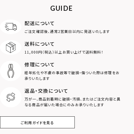
GUIDE
アンクレット
オンラインストア
ギフトボックス
パーツ
限定
配送について
MOTIF
ご注文確認後、通常2営業日以内に発送いたします
送料について
ダブルリング
プレート
11,000円（税込）以上お買い上げで送料無料！
ライオン
ハート
修理について
経年劣化や不慮の事故等で破損・傷ついた際は修理をお
ロゴ
アニマル
承りいたします
返品・交換について
クラウン
クロス
万が一、商品到着時に破損・汚損、またはご注文内容と異
なる商品が届いた場合にのみお承りいたします
コイン
フェザー
ご利用ガイドを見る
スター
ホースシュー