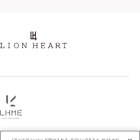
ストーン
誕生石
アラベスク
スクロール
フラワー
ハワイアン
タテガミ
PRICE
〜
COLOR
「すべての Cookie を受け入れる」をクリックすると、サイトナビ