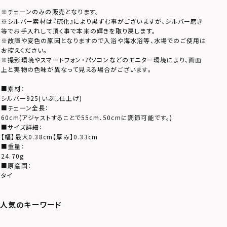
※チェーンのみの販売となります。
※シルバー素材は『硫化』により黒ずむ事がございますが、シルバー磨き
等でお手入れして頂く事で本来の輝きを取り戻します。
※故障や変色の原因となりますので入浴や海水浴等、水場でのご使用は
お控えください。
※撮影環境やスマートフォン・パソコンなどのモニター環境により、画面
上と実物の色味が異なって見える場合がございます。
■素材：
シルバー925(いぶし仕上げ)
■チェーン全長：
60cm(アジャストすることで55cm、50cmに調節可能です。)
■サイズ詳細：
【幅】最大0.38cm【厚み】0.33cm
■重量：
24.70g
■原産国：
タイ