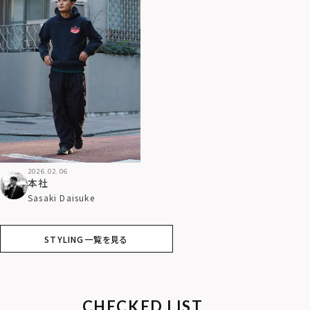
2026.02.06
本社
Sasaki Daisuke
STYLING一覧を見る
CHECKED LIST