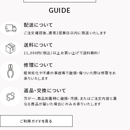
GUIDE
アンクレット
オンラインストア
ギフトボックス
パーツ
限定
配送について
MOTIF
ご注文確認後、通常2営業日以内に発送いたします
送料について
ダブルリング
プレート
11,000円（税込）以上お買い上げで送料無料！
ライオン
ハート
修理について
経年劣化や不慮の事故等で破損・傷ついた際は修理をお
ロゴ
アニマル
承りいたします
返品・交換について
クラウン
クロス
万が一、商品到着時に破損・汚損、またはご注文内容と異
なる商品が届いた場合にのみお承りいたします
コイン
フェザー
ご利用ガイドを見る
スター
ホースシュー