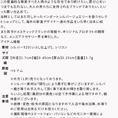
この普遍的な敬愛すべき人柄のような存在であり続けたい、遊び心をい
つまでも忘れない、大人の男たちに支持されるブランドでありたい、とい
った願いを込めて。
当時としてはまだ珍しかったインポートシルバージュエリーを扱うセレク
トショップとして、海外の新進デザイナー達の作品をいち早く日本に紹
介。
また若手ドメスティックブランドの発掘や、オリジナルプロダクトの開発
など、メンズアクセサリー界を牽引した。
アイテム情報
素材
シルバー925(いぶし仕上げ), シリコン
サイ
ズ詳
【外径】1.7cm【幅】0.45cm【厚み】0.25cm【重量】3.7g
細
原産
ベトナム
国
※片方（1点）売りとなっております。
※シルバー素材は『硫化』により黒ずむ事がございますが、シルバ
ー磨き等でお手入れして頂く事で本来の輝きを取り戻します。
※いぶし処理（溝部分の黒色）は全て手作業による物ですので、個
注意
体差がございます。
事項
※故障・変色・紛失の原因となりますので入浴や海水浴等、水場で
のご使用は出来るだけお控えください。
※撮影環境やスマートフォン・パソコンなどのモニター環境によ