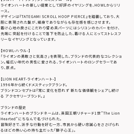
ライオンハートの新しい提案として好評のイヤリングを、HOWLからリリ
ース。
デザインは『TATEGAMI SCROLL HOOP PIERCE』を踏襲しており、大
胆に表現された鬣が、細身でありながらも存在感を感じさせます。
着け心地の良さにこだわり留め具パーツにはシリコンのカバーを付け、
先端に突起を付けることで落下を防止した、着ける人にとってストレスフ
リーなイヤリングとなっています。
【HOWL-ハウル-】
「ライオンの勇敢さと気高さ」を表現した、ブランドの代表的なコレクショ
ン。幅広い年代の男性に愛される、ライオンハートのロングセラーであ
り、原点。
【LION HEART-ライオンハート-】
1996年から続くドメスティックブランド。
ブランドコンセプトは『常に変化を恐れず 新たな価値観をシェアし続け
る アクセサリーブランド。』
ブランドの歴史
ライオンハートのブランドネームは、英国王朝リチャード1世”The Lion
Hearted”にちなんで名づけられた。
冒険好きで、派手な行動を好む一方、市民から硬い忠誠心をささげられ
るほどの熱い心の持ち主だった「獅子心王」。