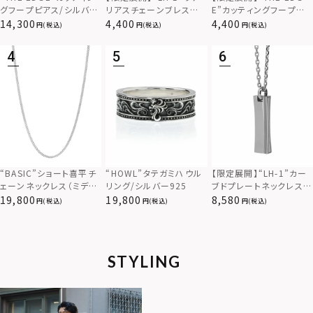
グフープピアス/シルバー
リアスチェーンブレスレッ
E”カッティングフープピ
925
ト/アズキ/サージカルス
アス/サージカルステンレ
14,300
4,400
4,400
(税込)
(税込)
(税込)
テンレス（金属アレルギー
ス（金属アレルギー対応）
対応）
【限定展開】“LH-1”カー
“BASIC”ショート喜平チ
“HOWL”タテガミハウル
ブドプレートネックレス/
ェーンネックレス（ミディ
リング/シルバー925
サージカルステンレス（金
アム）/シルバー925
8,580
19,800
19,800
(税込)
(税込)
(税込)
属アレルギー対応）
STYLING