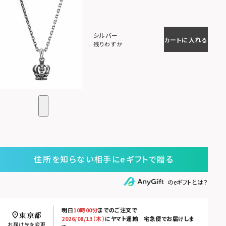
シルバー
カートに入れる
残りわずか
住所を知らない相手にeギフトで贈る
のeギフトとは？
明日
10時00分
までのご注文で
東京都
2026/08/13（木）
に
ヤマト運輸 宅急便
でお届けしま
お届け先を変更