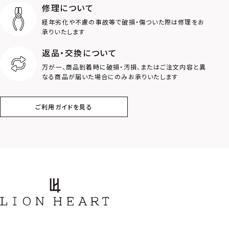
ライオン
ハート
修理について
経年劣化や不慮の事故等で破損・傷ついた際は修理をお
ロゴ
アニマル
承りいたします
返品・交換について
クラウン
クロス
万が一、商品到着時に破損・汚損、またはご注文内容と異
なる商品が届いた場合にのみお承りいたします
コイン
フェザー
ご利用ガイドを見る
スター
ホースシュー
ストーン
誕生石
アラベスク
スクロール
フラワー
ハワイアン
タテガミ