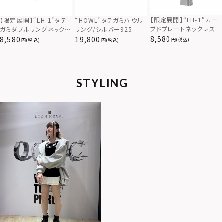
【限定展開】“LH-1”カー
【限定展開】“LH-1”タテ
“HOWL”タテガミハウル
ブドプレートネックレス/
ガミダブルリングネックレ
リング/シルバー925
サージカルステンレス（金
ス（ツイスト/シルバー）/
8,580
8,580
19,800
(税込)
(税込)
(税込)
属アレルギー対応）
サージカルステンレス（金
属アレルギー対応）
STYLING