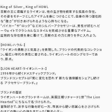
King of Silver , King of HOWL
百獣の王に君臨するライオンは、他の生き物を統率する孤高の存在。
その姿をモチーフとしたアイテムを身につけることで、自身の持つ潜在的
な“強さ”が引きあげられるような心持ちになる。
“バイカー”や“ロック”などのシルバーアクセサリーは、男性が好むヘビ
ーウェイトでクラシカルなスタイルを完成させる重要なアイテム。
圧倒的な存在感を身に着けて、百獣の王の力と誇りを手に入れよう。
【HOWL-ハウル-】
「ライオンの勇敢さと気高さ」を表現した、ブランドの代表的なコレクショ
ン。幅広い年代の男性に愛される、ライオンハートのロングセラーであ
り、原点。
【LION HEART-ライオンハート-】
1996年から続くドメスティックブランド。
ブランドコンセプトは『常に変化を恐れず 新たな価値観をシェアし続け
る アクセサリーブランド。』
ブランドの歴史
ライオンハートのブランドネームは、英国王朝リチャード1世”The Lion
Hearted”にちなんで名づけられた。
冒険好きで、派手な行動を好む一方、市民から硬い忠誠心をささげられ
るほどの熱い心の持ち主だった「獅子心王」。