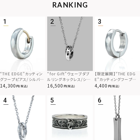
RANKING
“THE EDGE”カッティン
“for Gift”ウェーブダブ
【限定展開】“THE EDG
グフープピアス/シルバー
ルリングネックレス/シル
E”カッティングフープピ
925
バー×ブラック/シルバー
アス/サージカルステンレ
14,300
16,500
4,400
(税込)
(税込)
(税込)
925
ス（金属アレルギー対応）