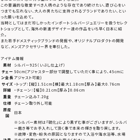
この普遍的な敬愛すべき人柄のような存在であり続けたい、遊び心をい
つまでも忘れない、大人の男たちに支持されるブランドでありたい、とい
った願いを込めて。
当時としてはまだ珍しかったインポートシルバージュエリーを扱うセレク
トショップとして、海外の新進デザイナー達の作品をいち早く日本に紹
介。
また若手ドメスティックブランドの発掘や、オリジナルプロダクトの開発
など、メンズアクセサリー界を牽引した。
アイテム情報
素材
シルバー925（いぶし仕上げ）
チェー
50cm(アジャスター部分で調整していただく事により、45cmに
ン全長
アジャスト可能)
サイズ
・トップ：【縦】1.51cm【横】最大1.18cm【厚み】最大0.76cm
詳細
・チェーン：【幅】0.21cm【厚み】0.06cm
重量
チェーン込み7.20g
仕様
チェーン取り外し可能
原産
日本
国
※シルバー素材は『硫化』により黒ずむ事がございますが、シルバ
ー磨き等でお手入れして頂く事で本来の輝きを取り戻します。
※故障・変色・紛失の原因となりますので入浴や海水浴等、水場
注意
でのご使用は出来るだけお控えください。