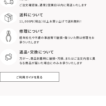
MOTIF
ご注文確認後、通常2営業日以内に発送いたします
送料について
ダブルリング
プレート
11,000円（税込）以上お買い上げで送料無料！
ライオン
ハート
修理について
経年劣化や不慮の事故等で破損・傷ついた際は修理をお
ロゴ
アニマル
承りいたします
返品・交換について
クラウン
クロス
万が一、商品到着時に破損・汚損、またはご注文内容と異
なる商品が届いた場合にのみお承りいたします
コイン
フェザー
ご利用ガイドを見る
スター
ホースシュー
ストーン
誕生石