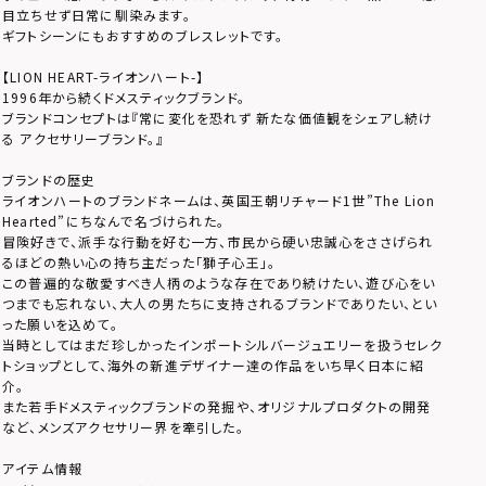
目立ちせず日常に馴染みます。
ギフトシーンにもおすすめのブレスレットです。
【LION HEART-ライオンハート-】
1996年から続くドメスティックブランド。
ブランドコンセプトは『常に変化を恐れず 新たな価値観をシェアし続け
る アクセサリーブランド。』
ブランドの歴史
ライオンハートのブランドネームは、英国王朝リチャード1世”The Lion
Hearted”にちなんで名づけられた。
冒険好きで、派手な行動を好む一方、市民から硬い忠誠心をささげられ
るほどの熱い心の持ち主だった「獅子心王」。
この普遍的な敬愛すべき人柄のような存在であり続けたい、遊び心をい
つまでも忘れない、大人の男たちに支持されるブランドでありたい、とい
った願いを込めて。
当時としてはまだ珍しかったインポートシルバージュエリーを扱うセレク
トショップとして、海外の新進デザイナー達の作品をいち早く日本に紹
介。
また若手ドメスティックブランドの発掘や、オリジナルプロダクトの開発
など、メンズアクセサリー界を牽引した。
アイテム情報