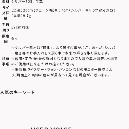
素材
シルバー925, 牛革
サイ
【全長】20cm【チェーン幅】0.97cm（シルバーキャップ部分測定）
ズ詳
【重量】9.7g
細
手首
17cm前後
周り
原産
タイ
国
※シルバー素材は『硫化』により黒ずむ事がございますが、シルバ
ー磨き等でお手入れして頂く事で本来の輝きを取り戻します。
注意
※故障・変色・紛失の原因となりますので入浴や海水浴等、水場で
事項
のご使用は出来るだけお控えください。
※撮影環境やスマートフォン・パソコンなどのモニター環境によ
り、画面上と実物の色味が異なって見える場合がございます。