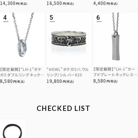
925
バー×ブラック/シルバー
アス/サージカルステンレ
14,300
16,500
4,400
(税込)
(税込)
(税込)
925
ス（金属アレルギー対応）
【限定展開】“LH-1”カー
【限定展開】“LH-1”タテ
“HOWL”タテガミハウル
ブドプレートネックレス/
ガミダブルリングネックレ
リング/シルバー925
サージカルステンレス（金
ス（ツイスト/シルバー）/
8,580
8,580
19,800
(税込)
(税込)
(税込)
属アレルギー対応）
サージカルステンレス（金
属アレルギー対応）
CHECKED LIST