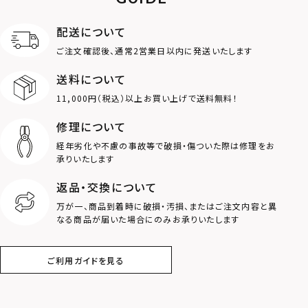
限定
配送について
MOTIF
ご注文確認後、通常2営業日以内に発送いたします
送料について
ダブルリング
プレート
11,000円（税込）以上お買い上げで送料無料！
ライオン
ハート
修理について
経年劣化や不慮の事故等で破損・傷ついた際は修理をお
ロゴ
アニマル
承りいたします
返品・交換について
クラウン
クロス
万が一、商品到着時に破損・汚損、またはご注文内容と異
なる商品が届いた場合にのみお承りいたします
コイン
フェザー
ご利用ガイドを見る
スター
ホースシュー
ストーン
誕生石