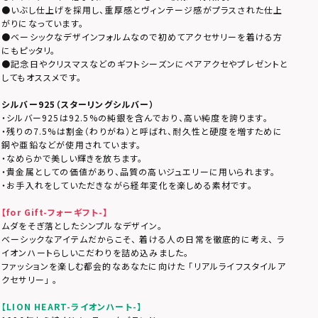
●いぶし仕上げを採用し、重厚感とヴィンテージ感がプラスされた仕上
がりになっています。
●ベーシックなデザインフォルムなので初めてアクセサリーを着ける方
にもピッタリ。
●記念日やクリスマスなどのギフトシーズンにペアアクセやプレゼントと
してもオススメです。
シルバー925（スターリングシルバー）
・シルバー925は92.5%の純銀を含んでおり、高い純度を誇ります。
・残りの7.5%は割金（わりがね）と呼ばれ、耐久性と硬度を増すために
銅や亜鉛などが使用されています。
・なめらかで美しい輝きを放ちます。
・貴金属としての価値があり、品質の高いジュエリーに用いられます。
・お手入れをしていただきながら経年変化を楽しめる素材です。
【for Gift-フォーギフト-】
ムダをそぎ落としたシンプルなデザイン。
ベーシックなアイテムだからこそ、 着ける人の日常を徹底的に考え、 ラ
イオンハートらしいこだわりを詰め込みました。
ファッションを楽しむ都会的なあなたに向けた 「リアルライフスタイルア
クセサリー」 。
【LION HEART-ライオンハート-】