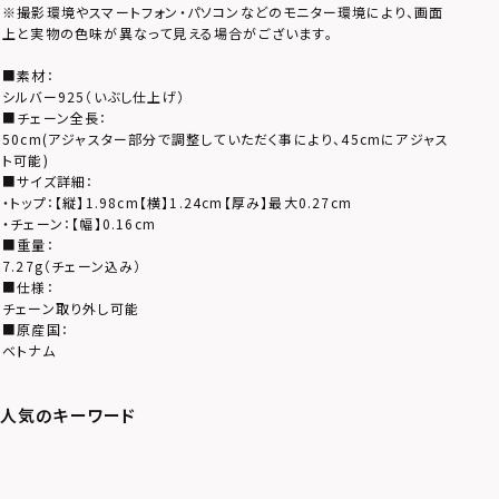
※撮影環境やスマートフォン・パソコンなどのモニター環境により、画面
上と実物の色味が異なって見える場合がございます。
■素材：
シルバー925（いぶし仕上げ）
■チェーン全長：
50cm(アジャスター部分で調整していただく事により、45cmにアジャス
ト可能)
■サイズ詳細：
・トップ：【縦】1.98cm【横】1.24cm【厚み】最大0.27cm
・チェーン：【幅】0.16cm
■重量：
7.27g（チェーン込み）
■仕様：
チェーン取り外し可能
■原産国：
ベトナム