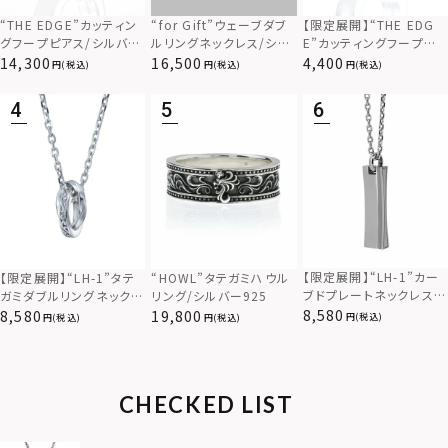
“THE EDGE”カッティン
“for Gift”ウェーブダブ
【限定展開】“THE EDG
グフープピアス/シルバー
ルリングネックレス/シル
E”カッティングフープピ
925
バー×ブラック/シルバー
アス/サージカルステンレ
14,300
16,500
4,400
(税込)
(税込)
(税込)
925
ス（金属アレルギー対応）
【限定展開】“LH-1”カー
【限定展開】“LH-1”タテ
“HOWL”タテガミハウル
ブドプレートネックレス/
ガミダブルリングネックレ
リング/シルバー925
サージカルステンレス（金
ス（ツイスト/シルバー）/
8,580
8,580
19,800
(税込)
(税込)
(税込)
属アレルギー対応）
サージカルステンレス（金
属アレルギー対応）
CHECKED LIST