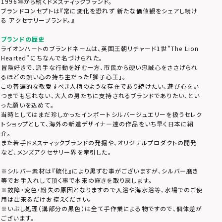
1996年から続くドメスティックブランド。
ブランドコンセプトは『常に変化を恐れず 新たな価値観をシェアし続け
る アクセサリーブランド。』
ブランドの歴史
ライオンハートのブランドネームは、英国王朝リチャード1世”The Lion
Hearted”にちなんで名づけられた。
冒険好きで、派手な行動を好む一方、市民から硬い忠誠心をささげられ
るほどの熱い心の持ち主だった「獅子心王」。
この普遍的な敬愛すべき人柄のような存在であり続けたい、遊び心をい
つまでも忘れない、大人の男たちに支持されるブランドでありたい、とい
った願いを込めて。
当時としてはまだ珍しかったインポートシルバージュエリーを扱うセレク
トショップとして、海外の新進デザイナー達の作品をいち早く日本に紹
介。
また若手ドメスティックブランドの発掘や、オリジナルプロダクトの開発
など、メンズアクセサリー界を牽引した。
※シルバー素材は『硫化』により黒ずむ事がございますが、シルバー磨き
等でお手入れして頂く事で本来の輝きを取り戻します。
※故障・変色・紛失の原因となりますので入浴や海水浴等、水場でのご使
用は出来るだけお控えください。
※いぶし処理（溝部分の黒色）は全て手作業による物ですので、個体差が
ございます。