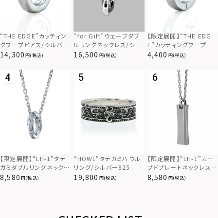
“THE EDGE”カッティン
“for Gift”ウェーブダブ
【限定展開】“THE EDG
グフープピアス/シルバー
ルリングネックレス/シル
E”カッティングフープピ
925
バー×ブラック/シルバー
アス/サージカルステンレ
14,300
16,500
4,400
(税込)
(税込)
(税込)
925
ス（金属アレルギー対応）
【限定展開】“LH-1”カー
【限定展開】“LH-1”タテ
“HOWL”タテガミハウル
ブドプレートネックレス/
ガミダブルリングネックレ
リング/シルバー925
サージカルステンレス（金
ス（ツイスト/シルバー）/
8,580
8,580
19,800
(税込)
(税込)
(税込)
属アレルギー対応）
サージカルステンレス（金
属アレルギー対応）