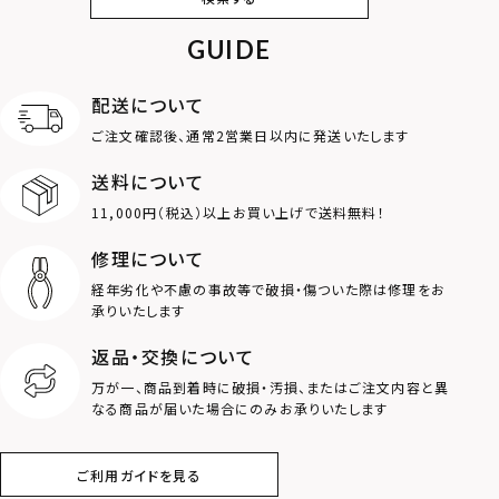
カフ
GUIDE
アンクレット
オンラインストア
ギフトボックス
パーツ
限定
配送について
MOTIF
ご注文確認後、通常2営業日以内に発送いたします
送料について
ダブルリング
プレート
11,000円（税込）以上お買い上げで送料無料！
ライオン
ハート
修理について
経年劣化や不慮の事故等で破損・傷ついた際は修理をお
ロゴ
アニマル
承りいたします
返品・交換について
クラウン
クロス
万が一、商品到着時に破損・汚損、またはご注文内容と異
なる商品が届いた場合にのみお承りいたします
コイン
フェザー
ご利用ガイドを見る
スター
ホースシュー