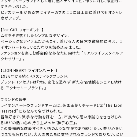
アクセサリーブランドとして着用感とデザイン性、作りに対し、徹底的に
向き合いました。
ピアスホールがある方はイヤーカフのように耳上部に着けてもオシャレ
度がアップ。
【for Gift-フォーギフト-】
ムダをそぎ落としたシンプルなデザイン。
ベーシックなアイテムだからこそ、 着ける人の日常を徹底的に考え、 ラ
イオンハートらしいこだわりを詰め込みました。
ファッションを楽しむ都会的なあなたに向けた 「リアルライフスタイルア
クセサリー」 。
【LION HEART-ライオンハート-】
1996年から続くドメスティックブランド。
ブランドコンセプトは『常に変化を恐れず 新たな価値観をシェアし続け
る アクセサリーブランド。』
ブランドの歴史
ライオンハートのブランドネームは、英国王朝リチャード1世”The Lion
Hearted”にちなんで名づけられた。
冒険好きで、派手な行動を好む一方、市民から硬い忠誠心をささげられ
るほどの熱い心の持ち主だった「獅子心王」。
この普遍的な敬愛すべき人柄のような存在であり続けたい、遊び心をい
つまでも忘れない、大人の男たちに支持されるブランドでありたい、とい