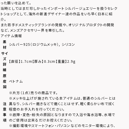
った願いを込めて。
当時としてはまだ珍しかったインポートシルバージュエリーを扱うセレク
トショップとして、海外の新進デザイナー達の作品をいち早く日本に紹
介。
また若手ドメスティックブランドの発掘や、オリジナルプロダクトの開発
など、メンズアクセサリー界を牽引した。
アイテム情報
素
シルバー925（ロジウムメッキ）, シリコン
材
サイ
ズ
【直径】1.7cm【厚み】0.3cm【重量】2.9g
詳
細
原
産
ベトナム
国
※片方（1点）売りの商品です。
※メッキ仕上げが施されている本アイテムは、普通のシルバーとは
注
異なり、シルバー磨きなどで磨くことはせず、軽く柔らかい布で拭く
意
程度のお手入れを行ってください。
事
※故障・変色・紛失の原因となりますので入浴や海水浴等、水場で
項
のご使用は出来るだけお控えください。
※撮影環境やスマートフォン・パソコンなどのモニター環境により、