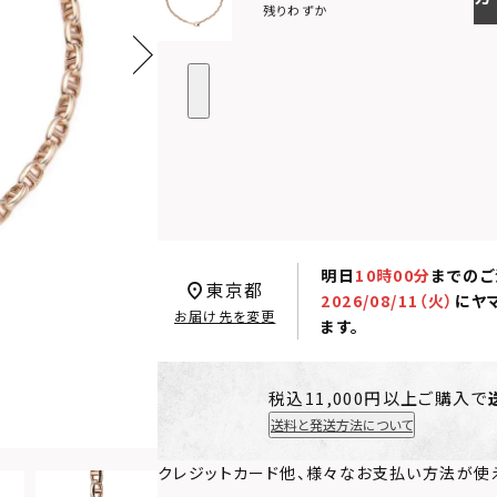
残りわずか
明日
10時00分
までのご
東京都
2026/08/11（火）
に
ヤ
お届け先を変更
ます。
税込11,000円以上ご購入で
送料と発送方法について
クレジットカード他、様々なお支払い方法が使