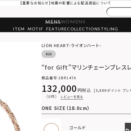
【重要なお知らせ】地震の影響による配送遅延について
MENS
WOMENS
ITEM
MOTIF
FEATURE
COLLECTION
STYLING
LION HEART-ライオンハート-
K10
“for Gift”マリンチェーンブレス
商品番号
1BR147A
132,000
税込
3,600
ポイント プレ
（0件）
レビューを見る
ONE SIZE（18.0cm）
ゴールド
カ