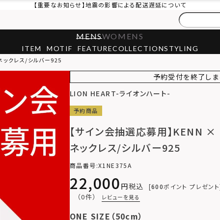
【重要なお知らせ】地震の影響による配送遅延について
MENS
WOMENS
ITEM
MOTIF
FEATURE
COLLECTION
STYLING
ネックレス/シルバー925
予約受付を終了しま
LION HEART-ライオンハート-
予約商品
【サイン会抽選応募用】KENN ×
ネックレス/シルバー925
商品番号
X1NE375A
22,000
税込
600
ポイント プレゼント
（0件）
レビューを見る
ONE SIZE（50cm）