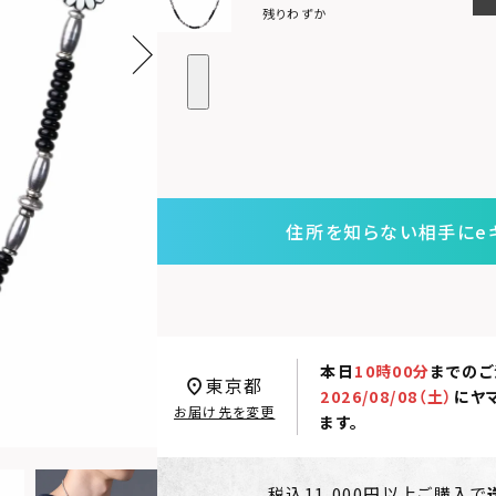
残りわずか
住所を知らない相手にe
本日
10時00分
までのご
東京都
2026/08/08（土）
に
ヤ
お届け先を変更
ます。
税込11,000円以上ご購入で