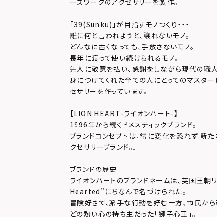
ーズワークのアクセサリーを製作。
「39(Sunku)」が目指すモノつくり・・・
誰に何と言われようと、譲れないモノ。
どんなに古くなっても、手放さないモノ。
長年に渡って使い続けられるモノ。
先人に敬意を払い、感謝をしながら現代の職人
身につけてくれた全ての人にとってのマスター
セサリーを作っています。
【LION HEART-ライオンハート-】
1996年から続くドメスティックブランド。
ブランドコンセプトは『常に変化を恐れず 新た
クセサリーブランド。』
ブランドの歴史
ライオンハートのブランドネームは、英国王朝リチャ
Hearted”にちなんで名づけられた。
冒険好きで、派手な行動を好む一方、市民か
どの熱い心の持ち主だった「獅子心王」。