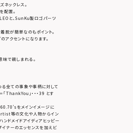
ズネックレス。
を配置。
EOと、SunKu製ロゴパーツ
着脱が簡単なのもポイント。
のアクセントになります。
意味で親しまれる。
関わる全ての事象や事柄に対して
hankYou」・・・39 とす
0.70'sをメインイメージに
ck.Artist等の文化や人物からイン
のハンドメイドアイディアヒッピー
ザイナーのエッセンスを加えビ