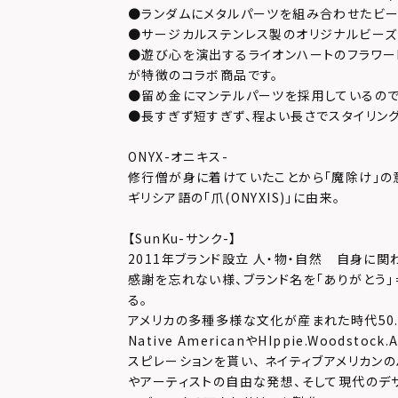
●ランダムにメタルパーツを組み合わせたビー
●サージカルステンレス製のオリジナルビーズ
●遊び心を演出するライオンハートのフラワーL
が特徴のコラボ商品です。
●留め金にマンテルパーツを採用しているので
●長すぎず短すぎず、程よい長さでスタイリング
ONYX-オニキス-
修行僧が身に着けていたことから「魔除け」の
ギリシア語の「爪(ONYXIS)」に由来。
【SunKu-サンク-】
2011年ブランド設立 人・物・自然 自身に
感謝を忘れない様、ブランド名を「ありがとう」＝「T
る。
アメリカの多種多様な文化が産まれた時代50.6
Native AmericanやHIppie.Woodsto
スピレーションを貰い、 ネイティブアメリカン
やアーティストの自由な発想、そして現代のデ