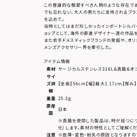
この普遍的な敬愛すべき人柄のような存在で
でも忘れない、大人の男たちに支持されるブラ
を込めて。
当時としてはまだ珍しかったインポートシルバ
ョップとして、海外の新進デザイナー達の作品
また若手ドメスティックブランドの発掘や、オリ
メンズアクセサリー界を牽引した。
アイテム情報
素材
サージカルステンレス316L&真鍮&オ
サイ
ズ詳
【全長】56cm【幅】最大1.17cm【厚み】
細
重量
25.3g
原産
日本
国
※真鍮を使用した製品は、時が経つに
化）します。素材の特性としてご理解くだ
注意
※故障・変色・紛失の原因となりますの