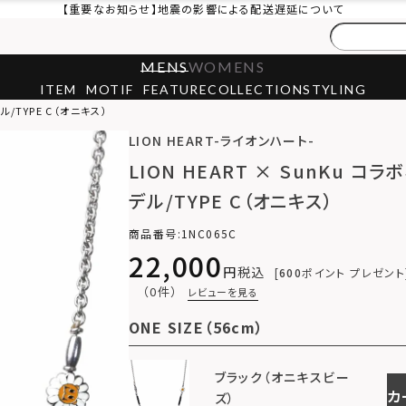
【重要なお知らせ】地震の影響による配送遅延について
MENS
WOMENS
ITEM
MOTIF
FEATURE
COLLECTION
STYLING
ル/TYPE C（オニキス）
LION HEART-ライオンハート-
LION HEART × SunKu コ
デル/TYPE C（オニキス）
商品番号
1NC065C
22,000
税込
600
ポイント プレゼント
（0件）
レビューを見る
ONE SIZE（56cm）
ブラック（オニキスビー
カ
ズ）