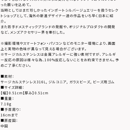
った願いを込めて。
当時としてはまだ珍しかったインポートシルバージュエリーを扱うセレク
トショップとして、海外の新進デザイナー達の作品をいち早く日本に紹
介。
また若手ドメスティックブランドの発掘や、オリジナルプロダクトの開発
など、メンズアクセサリー界を牽引した。
※撮影環境やスマートフォン・パソコンなどのモニター環境により、画面
上と実物の色味が異なって見える場合がございます。
※サージカルステンレスは金属アレルギーに強い素材ですが、アレルギ
ー反応の原因は様々な為、100%反応しないことをお約束できません。予
めご了承ください。
■素材：
サージカルステンレス316L, ジルコニア, ガラスビーズ, ビーズ用ゴム
■サイズ詳細：
【幅】0.51cm【厚み】0.51cm
■重量：
7.18g
■手首周り：
16cmまで
■原産国：
中国