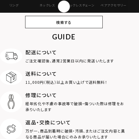
リング
ネックレス
ネックレスチェーン
ペアアクセサリー
ピアス
イヤリング・イヤー
ブレスレット
バングル
検索する
カフ
GUIDE
アンクレット
オンラインストア
ギフトボックス
パーツ
限定
配送について
MOTIF
ご注文確認後、通常2営業日以内に発送いたします
送料について
ダブルリング
プレート
11,000円（税込）以上お買い上げで送料無料！
ライオン
ハート
修理について
経年劣化や不慮の事故等で破損・傷ついた際は修理をお
ロゴ
アニマル
承りいたします
返品・交換について
クラウン
クロス
万が一、商品到着時に破損・汚損、またはご注文内容と異
なる商品が届いた場合にのみお承りいたします