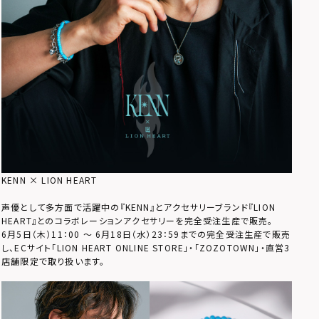
KENN × LION HEART
声優として多方面で活躍中の『KENN』とアクセサリーブランド『LION
HEART』とのコラボレーションアクセサリーを完全受注生産で販売。
6月5日（木）11：00 ～ 6月18日（水）23：59までの完全受注生産で販売
し、ECサイト「LION HEART ONLINE STORE」・「ZOZOTOWN」・直営3
店舗限定で取り扱います。