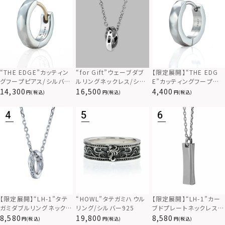
“THE EDGE”カッティン
“for Gift”ウェーブダブ
【限定展開】“THE EDG
グフープピアス/シルバー
ルリングネックレス/シル
E”カッティングフープピ
925
バー×ブラック/シルバー
アス/サージカルステンレ
14,300
16,500
4,400
(税込)
(税込)
(税込)
925
ス（金属アレルギー対応）
【限定展開】“LH-1”カー
【限定展開】“LH-1”タテ
“HOWL”タテガミハウル
ブドプレートネックレス/
ガミダブルリングネックレ
リング/シルバー925
サージカルステンレス（金
ス（ツイスト/シルバー）/
8,580
8,580
19,800
(税込)
(税込)
(税込)