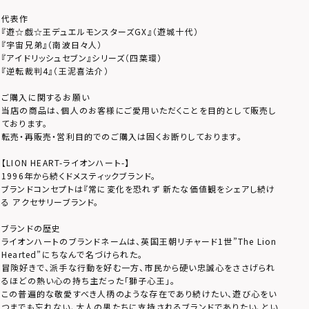
代表作
『遊☆戯☆王デュエルモンスターズGX』（遊城十代）
『宇宙兄弟』（南波日々人）
『アイドリッシュセブン』シリーズ（四葉環）
『逆転裁判4』（王泥喜法介）
ご購入に関するお願い
当店の商品は、個人のお客様にご愛用いただくことを目的として販売し
ております。
転売・再販売・営利目的でのご購入は固くお断りしております。
【LION HEART-ライオンハート-】
1996年から続くドメスティックブランド。
ブランドコンセプトは『常に変化を恐れず 新たな価値観をシェアし続け
る アクセサリーブランド。
ブランドの歴史
ライオンハートのブランドネームは、英国王朝リチャード1世”The Lion
Hearted”にちなんで名づけられた。
冒険好きで、派手な行動を好む一方、市民から硬い忠誠心をささげられ
るほどの熱い心の持ち主だった「獅子心王」。
この普遍的な敬愛すべき人柄のような存在であり続けたい、遊び心をい
つまでも忘れない、大人の男たちに支持されるブランドでありたい、とい