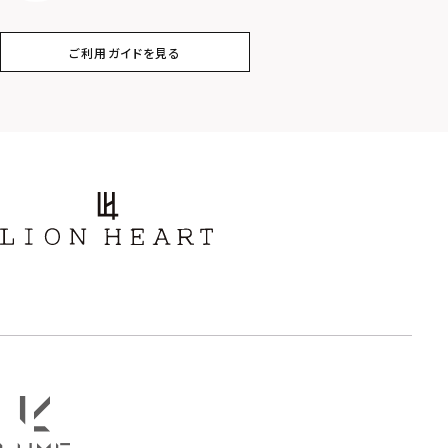
コイン
フェザー
ご利用ガイドを見る
スター
ホースシュー
ストーン
誕生石
アラベスク
スクロール
フラワー
ハワイアン
タテガミ
PRICE
〜