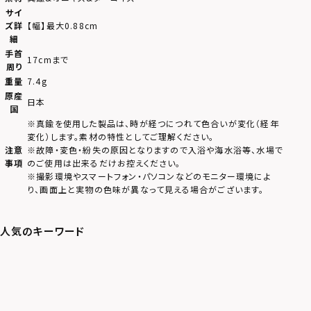
サイ
ズ詳
【幅】最大0.88cm
細
手首
17cmまで
周り
重量
7.4g
原産
日本
国
※真鍮を使用した製品は、時が経つにつれて色合いが変化（経年
変化）します。素材の特性としてご理解ください。
注意
※故障・変色・紛失の原因となりますので入浴や海水浴等、水場で
事項
のご使用は出来るだけお控えください。
※撮影環境やスマートフォン・パソコンなどのモニター環境によ
り、画面上と実物の色味が異なって見える場合がございます。