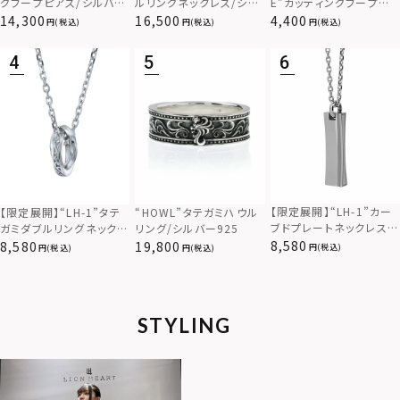
グフープピアス/シルバー
ルリングネックレス/シル
E”カッティングフープピ
925
バー×ブラック/シルバー
アス/サージカルステンレ
14,300
16,500
4,400
(税込)
(税込)
(税込)
925
ス（金属アレルギー対応）
【限定展開】“LH-1”カー
【限定展開】“LH-1”タテ
“HOWL”タテガミハウル
ブドプレートネックレス/
ガミダブルリングネックレ
リング/シルバー925
サージカルステンレス（金
ス（ツイスト/シルバー）/
8,580
8,580
19,800
(税込)
(税込)
(税込)
属アレルギー対応）
サージカルステンレス（金
属アレルギー対応）
STYLING