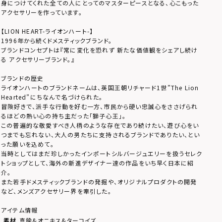
身につけてくれた全ての人にとってのマスターピースとなる、心こもった
アクセサリーを作っています。
【LION HEART-ライオンハート-】
1996年から続くドメスティックブランド。
ブランドコンセプトは『常に変化を恐れず 新たな価値観をシェアし続け
る アクセサリーブランド。』
ブランドの歴史
ライオンハートのブランドネームは、英国王朝リチャード1世”The Lion
Hearted”にちなんで名づけられた。
冒険好きで、派手な行動を好む一方、市民から硬い忠誠心をささげられ
るほどの熱い心の持ち主だった「獅子心王」。
この普遍的な敬愛すべき人柄のような存在であり続けたい、遊び心をい
つまでも忘れない、大人の男たちに支持されるブランドでありたい、とい
った願いを込めて。
当時としてはまだ珍しかったインポートシルバージュエリーを扱うセレク
トショップとして、海外の新進デザイナー達の作品をいち早く日本に紹
介。
また若手ドメスティックブランドの発掘や、オリジナルプロダクトの開発
など、メンズアクセサリー界を牽引した。
アイテム情報
素材
真鍮&オニキス&ターコイズ