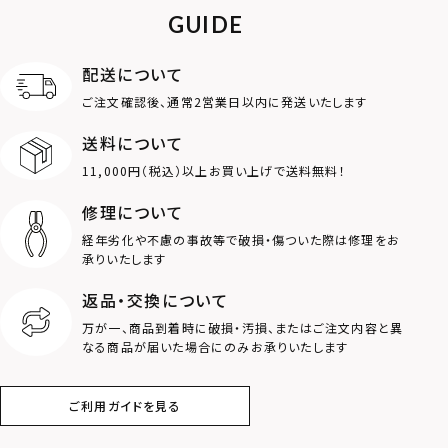
GUIDE
アンクレット
オンラインストア
ギフトボックス
パーツ
限定
配送について
MOTIF
ご注文確認後、通常2営業日以内に発送いたします
送料について
ダブルリング
プレート
11,000円（税込）以上お買い上げで送料無料！
ライオン
ハート
修理について
経年劣化や不慮の事故等で破損・傷ついた際は修理をお
ロゴ
アニマル
承りいたします
返品・交換について
クラウン
クロス
万が一、商品到着時に破損・汚損、またはご注文内容と異
なる商品が届いた場合にのみお承りいたします
コイン
フェザー
ご利用ガイドを見る
スター
ホースシュー