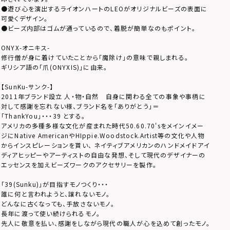
●遊び心を演出するライオンハートのLEOがオリジナルビーズの表面に
可愛くデザイン。
●ビーズ内部はゴムが通っているので、着脱が簡単なのもポイント。
ONYX-オニキス-
修行僧が身に着けていたことから「魔除け」の意味で親しまれる。
ギリシア語の「爪(ONYXIS)」に由来。
【SunKu-サンク-】
2011年ブランド設立 人・物・自然 自身に関わる全ての事象や事柄に
対して感謝を忘れない様、ブランド名を「ありがとう」＝
「ThankYou」・・・39 とする。
アメリカの多種多様な文化が産まれた時代50.60.70'sをメインイメー
ジにNative AmericanやHIppie.Woodstock.Artist等の文化や人物
からインスピレーションを貰い、 ネイティブアメリカンのハンドメイドアイ
ディアヒッピーやアーティストの自由な発想、そして現代のデザイナーの
エッセンスを加えビーズワークのアクセサリーを製作。
「39(Sunku)」が目指すモノつくり・・・
誰に何と言われようと、譲れないモノ。
どんなに古くなっても、手放さないモノ。
長年に渡って使い続けられるモノ。
先人に敬意を払い、感謝をしながら現代の職人が心を込めて創ったモノ。