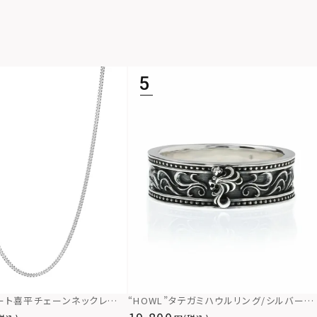
ショート喜平チェーンネックレス
“HOWL”タテガミハウルリング/シルバー92
/シルバー925
5
19,800