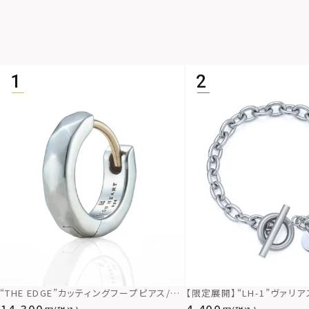
“THE EDGE”カッティングフープピアス/シ
【限定展開】“LH-1”ヴァリ
ルバー925
スレット/アズキ/サージカル
14,300
4,400