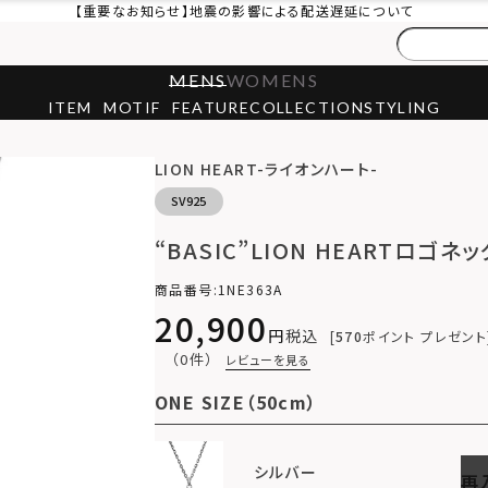
【重要なお知らせ】地震の影響による配送遅延について
MENS
WOMENS
ITEM
MOTIF
FEATURE
COLLECTION
STYLING
LION HEART-ライオンハート-
SV925
“BASIC”LION HEARTロゴネ
商品番号
1NE363A
20,900
税込
570
ポイント プレゼント
（0件）
レビューを見る
ONE SIZE（50cm）
シルバー
再