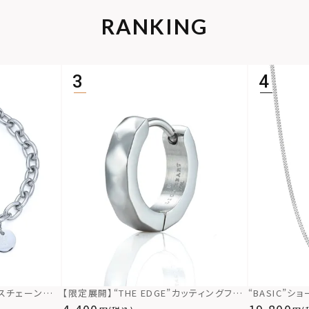
RANKING
アスチェーンブレ
【限定展開】“THE EDGE”カッティングフー
“BASIC”
ステンレス（金
プピアス/サージカルステンレス（金属アレ
（ミディアム）
4,400
19,800