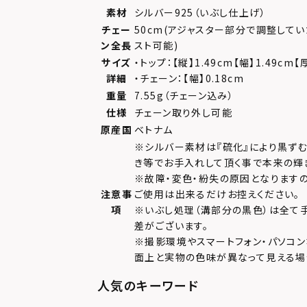
素材
シルバー925（いぶし仕上げ）
チェー
50cm(アジャスター部分で調整してい
ン全長
スト可能)
サイズ
・トップ：【縦】1.49cm【幅】1.49cm
詳細
・チェーン：【幅】0.18cm
重量
7.55g（チェーン込み）
仕様
チェーン取り外し可能
原産国
ベトナム
※シルバー素材は『硫化』により黒ず
き等でお手入れして頂く事で本来の輝
※故障・変色・紛失の原因となります
注意事
ご使用は出来るだけお控えください。
項
※いぶし処理（溝部分の黒色）は全て
差がございます。
※撮影環境やスマートフォン・パソコン
面上と実物の色味が異なって見える場