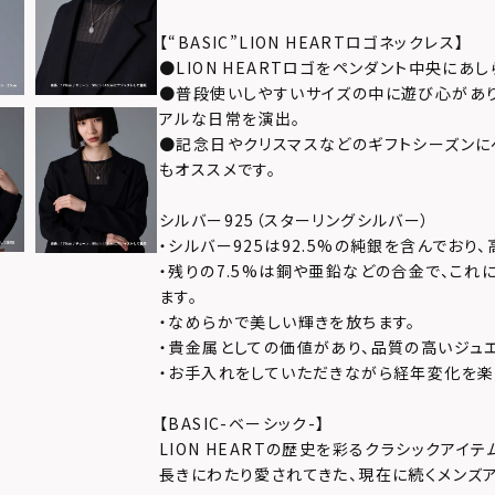
【“BASIC”LION HEARTロゴネックレス】
●LION HEARTロゴをペンダント中央にあし
●普段使いしやすいサイズの中に遊び心があり
アルな日常を演出。
●記念日やクリスマスなどのギフトシーズンに
もオススメです。
シルバー925（スターリングシルバー）
・シルバー925は92.5%の純銀を含んでおり
・残りの7.5%は銅や亜鉛などの合金で、これ
ます。
・なめらかで美しい輝きを放ちます。
・貴金属としての価値があり、品質の高いジュ
・お手入れをしていただきながら経年変化を楽
【BASIC-ベーシック-】
LION HEARTの歴史を彩るクラシックアイテ
長きにわたり愛されてきた、現在に続くメンズア