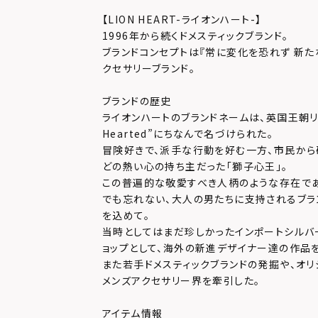
【LION HEART-ライオンハート-】
1996年から続くドメスティックブランド。
ブランドコンセプトは『常に変化を恐れず 新た
クセサリーブランド。
ブランドの歴史
ライオンハートのブランドネームは、英国王朝リチャ
Hearted”にちなんで名づけられた。
冒険好きで、派手な行動を好む一方、市民か
どの熱い心の持ち主だった「獅子心王」。
この普遍的な敬愛すべき人柄のような存在で
でも忘れない、大人の男たちに支持されるブラ
を込めて。
当時としてはまだ珍しかったインポートシルバ
ョップとして、海外の新進デザイナー達の作品
また若手ドメスティックブランドの発掘や、オリ
メンズアクセサリー界を牽引した。
アイテム情報