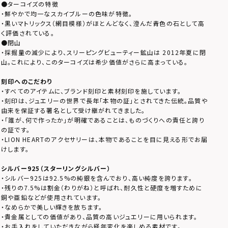
●ターコイズの特徴
・鮮やかで均一なスカイブルーの色味が特徴。
・黒いマトリックス（網目模様）がほとんどなく、澄んだ青色の石として高
く評価されている。
●閉山
・採掘量の減少により、スリーピングビューティー鉱山は 2012年夏に閉
山。これにより、このターコイズは希少価値がさらに高まっている。
刻印へのこだわり
・すべてのアイテムに、ブランド刻印と素材刻印を施しています。
・刻印は、ジュエリーの世界で長年「本物の証」とされてきた伝統。品質や
由来を保証する署名として受け継がれてきました。
・「誰が、何で作ったか」が明確であることは、ものづくりへの責任と誇り
の証です。
・LION HEARTのアクセサリーは、本物であることを目に見える形でお届
けします。
シルバー925（スターリングシルバー）
・シルバー925は92.5%の純銀を含んでおり、高い純度を誇ります。
・残りの7.5%は割金（わりがね）と呼ばれ、耐久性と硬度を増すために
銅や亜鉛などが使用されています。
・なめらかで美しい輝きを放ちます。
・貴金属としての価値があり、品質の高いジュエリーに用いられます。
・お手入れをしていただきながら経年変化を楽しめる素材です。