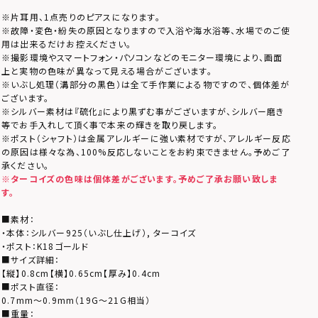
※片耳用、1点売りのピアスになります。
※故障・変色・紛失の原因となりますので入浴や海水浴等、水場でのご使
用は出来るだけお控えください。
※撮影環境やスマートフォン・パソコンなどのモニター環境により、画面
上と実物の色味が異なって見える場合がございます。
※いぶし処理（溝部分の黒色）は全て手作業による物ですので、個体差が
ございます。
※シルバー素材は『硫化』により黒ずむ事がございますが、シルバー磨き
等でお手入れして頂く事で本来の輝きを取り戻します。
※ポスト（シャフト）は金属アレルギーに強い素材ですが、アレルギー反応
の原因は様々な為、100%反応しないことをお約束できません。予めご了
承ください。
※ターコイズの色味は個体差がございます。予めご了承お願い致しま
す。
■素材：
・本体：シルバー925（いぶし仕上げ）, ターコイズ
・ポスト：K18ゴールド
■サイズ詳細：
【縦】0.8cm【横】0.65cm【厚み】0.4cm
■ポスト直径：
0.7mm～0.9mm（19G～21G相当）
■重量：