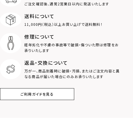
MOTIF
ご注文確認後、通常2営業日以内に発送いたします
送料について
ダブルリング
プレート
11,000円（税込）以上お買い上げで送料無料！
ライオン
ハート
修理について
経年劣化や不慮の事故等で破損・傷ついた際は修理をお
ロゴ
アニマル
承りいたします
返品・交換について
クラウン
クロス
万が一、商品到着時に破損・汚損、またはご注文内容と異
なる商品が届いた場合にのみお承りいたします
コイン
フェザー
ご利用ガイドを見る
スター
ホースシュー
ストーン
誕生石
アラベスク
スクロール