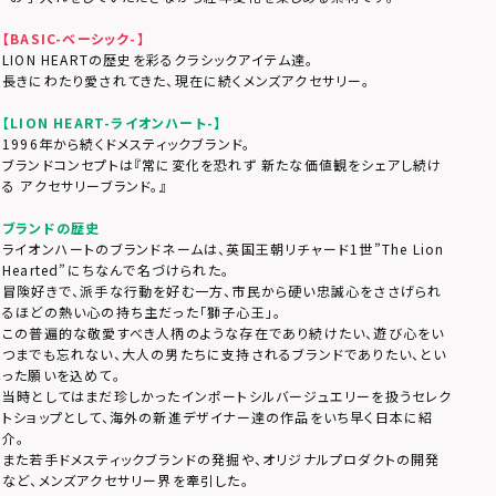
【BASIC-ベーシック-】
LION HEARTの歴史を彩るクラシックアイテム達。
長きにわたり愛されてきた、現在に続くメンズアクセサリー。
【LION HEART-ライオンハート-】
1996年から続くドメスティックブランド。
ブランドコンセプトは『常に変化を恐れず 新たな価値観をシェアし続け
る アクセサリーブランド。』
ブランドの歴史
ライオンハートのブランドネームは、英国王朝リチャード1世”The Lion
Hearted”にちなんで名づけられた。
冒険好きで、派手な行動を好む一方、市民から硬い忠誠心をささげられ
るほどの熱い心の持ち主だった「獅子心王」。
この普遍的な敬愛すべき人柄のような存在であり続けたい、遊び心をい
つまでも忘れない、大人の男たちに支持されるブランドでありたい、とい
った願いを込めて。
当時としてはまだ珍しかったインポートシルバージュエリーを扱うセレク
トショップとして、海外の新進デザイナー達の作品をいち早く日本に紹
介。
また若手ドメスティックブランドの発掘や、オリジナルプロダクトの開発
など、メンズアクセサリー界を牽引した。