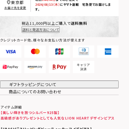
東京都
2026/08/13（木）
に
ヤマト運輸 宅急便
でお届けしま
お届け先を変更
す。
税込11,000円以上ご購入で
送料無料
送料と発送方法について
クレジットカード他、様々なお支払い方法が使えます
ギフトラッピングについて
商品についてのお問い合わせ
アイテム詳細
【美しい輝きを放つシルバー925製】
高級感がありプレゼントとしても人気なLION HEARTデザインピアス
【
“BASIC”スリーピングビューティーターコイズピアス
】