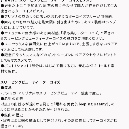
●必要以上に手を加えず、原石の形に合わせて職人が枠を作成して生み
出されるターコイズピアス。
●アリゾナの空のように吸い込まれそうなターコイズブルーが特徴的。
●素材そのものの魅力を最大限に引き出すために、あえて装飾はシンプ
ルに仕上げています。
●ナチュラルで骨太感のある素材感、「最も美しいターコイズ」と評され
るスリーピングビューティーターコイズの魅力をご堪能ください。
●ユニセックスな雰囲気に仕上がっていますので、主張しすぎないペアア
イテムとしても活躍します。
●記念日やクリスマスなどのギフトシーズンにペアアクセやプレゼントと
してもオススメです。
●ポスト（シャフト）部分は、はじめて着ける方に安心なK18ゴールド素
材で製作。
スリーピングビューティーターコイズ
●産地
・アメリカ・アリゾナ州のスリーピングビューティー鉱山で産出。
●名称の由来
・鉱山の山並みが遠くから見ると「眠れる美女（Sleeping Beauty）」の
ように見えることからその名が付けられた。
●鉱山の歴史
・当初は金と銅の鉱山として開発され、その副産物としてターコイズが採
掘されていた。