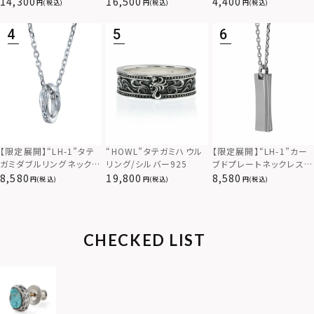
14,300
16,500
4,400
(税込)
(税込)
(税込)
925
ス（金属アレルギー対応）
【限定展開】“LH-1”カー
【限定展開】“LH-1”タテ
“HOWL”タテガミハウル
ブドプレートネックレス/
ガミダブルリングネックレ
リング/シルバー925
サージカルステンレス（金
ス（ツイスト/シルバー）/
8,580
8,580
19,800
(税込)
(税込)
(税込)
属アレルギー対応）
サージカルステンレス（金
属アレルギー対応）
CHECKED LIST