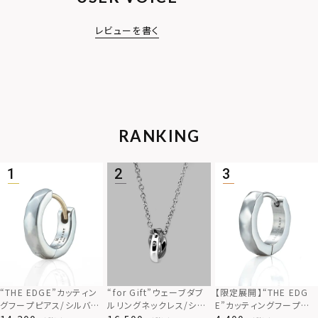
レビューを書く
RANKING
“THE EDGE”カッティン
“for Gift”ウェーブダブ
【限定展開】“THE EDG
グフープピアス/シルバー
ルリングネックレス/シル
E”カッティングフープピ
925
バー×ブラック/シルバー
アス/サージカルステンレ