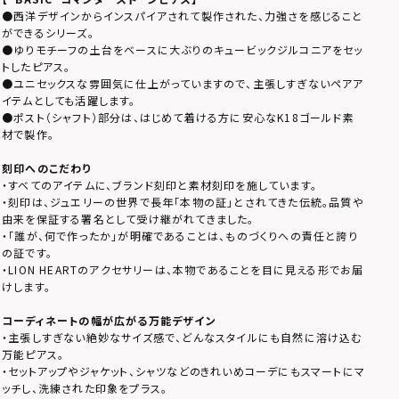
●西洋デザインからインスパイアされて製作された、力強さを感じること
ができるシリーズ。
●ゆりモチーフの土台をベースに大ぶりのキュービックジルコニアをセッ
トしたピアス。
●ユニセックスな雰囲気に仕上がっていますので、主張しすぎないペアア
イテムとしても活躍します。
●ポスト（シャフト）部分は、はじめて着ける方に安心なK18ゴールド素
材で製作。
刻印へのこだわり
・すべてのアイテムに、ブランド刻印と素材刻印を施しています。
・刻印は、ジュエリーの世界で長年「本物の証」とされてきた伝統。品質や
由来を保証する署名として受け継がれてきました。
・「誰が、何で作ったか」が明確であることは、ものづくりへの責任と誇り
の証です。
・LION HEARTのアクセサリーは、本物であることを目に見える形でお届
けします。
コーディネートの幅が広がる万能デザイン
・主張しすぎない絶妙なサイズ感で、どんなスタイルにも自然に溶け込む
万能ピアス。
・セットアップやジャケット、シャツなどのきれいめコーデにもスマートにマ
ッチし、洗練された印象をプラス。