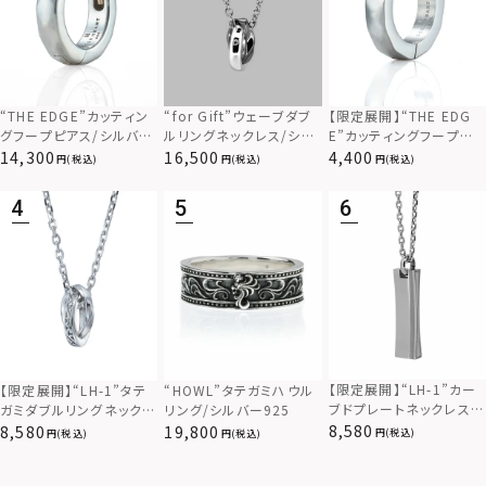
“THE EDGE”カッティン
“for Gift”ウェーブダブ
【限定展開】“THE EDG
グフープピアス/シルバー
ルリングネックレス/シル
E”カッティングフープピ
925
バー×ブラック/シルバー
アス/サージカルステンレ
14,300
16,500
4,400
(税込)
(税込)
(税込)
925
ス（金属アレルギー対応）
【限定展開】“LH-1”カー
【限定展開】“LH-1”タテ
“HOWL”タテガミハウル
ブドプレートネックレス/
ガミダブルリングネックレ
リング/シルバー925
サージカルステンレス（金
ス（ツイスト/シルバー）/
8,580
8,580
19,800
(税込)
(税込)
(税込)
属アレルギー対応）
サージカルステンレス（金
属アレルギー対応）