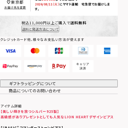
東京都
2026/08/11（火）
に
ヤマト運輸 宅急便
でお届けしま
お届け先を変更
す。
税込11,000円以上ご購入で
送料無料
送料と発送方法について
クレジットカード他、様々なお支払い方法が使えます
ギフトラッピングについて
商品についてのお問い合わせ
アイテム詳細
【美しい輝きを放つシルバー925製】
高級感がありプレゼントとしても人気なLION HEARTデザインピアス
【
“BASIC”
コマンダーストーンピアス
】