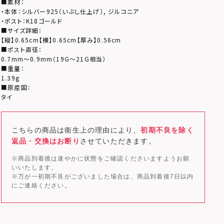
■素材：
・本体：シルバー925（いぶし仕上げ）, ジルコニア
・ポスト：K18ゴールド
■サイズ詳細：
【縦】0.65cm【横】0.65cm【厚み】0.56cm
■ポスト直径：
0.7mm～0.9mm（19G～21G相当）
■重量：
1.39g
■原産国：
タイ
こちらの商品は衛生上の理由により、
初期不良を除く
返品・交換はお断り
させていただきます。
※商品到着後は速やかに状態をご確認くださいますようお願
いいたします。
※万が一初期不良がございました場合は、商品到着後7日以内
にご連絡ください。