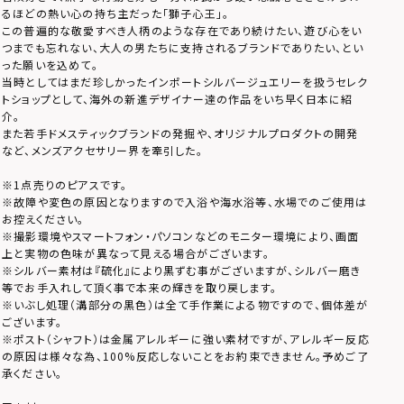
るほどの熱い心の持ち主だった「獅子心王」。
この普遍的な敬愛すべき人柄のような存在であり続けたい、遊び心をい
つまでも忘れない、大人の男たちに支持されるブランドでありたい、とい
った願いを込めて。
当時としてはまだ珍しかったインポートシルバージュエリーを扱うセレク
トショップとして、海外の新進デザイナー達の作品をいち早く日本に紹
介。
また若手ドメスティックブランドの発掘や、オリジナルプロダクトの開発
など、メンズアクセサリー界を牽引した。
※1点売りのピアスです。
※故障や変色の原因となりますので入浴や海水浴等、水場でのご使用は
お控えください。
※撮影環境やスマートフォン・パソコンなどのモニター環境により、画面
上と実物の色味が異なって見える場合がございます。
※シルバー素材は『硫化』により黒ずむ事がございますが、シルバー磨き
等でお手入れして頂く事で本来の輝きを取り戻します。
※いぶし処理（溝部分の黒色）は全て手作業による物ですので、個体差が
ございます。
※ポスト（シャフト）は金属アレルギーに強い素材ですが、アレルギー反応
の原因は様々な為、100%反応しないことをお約束できません。予めご了
承ください。