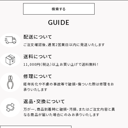
ピアス
イヤリング・イヤー
ブレスレット
バングル
検索する
カフ
GUIDE
アンクレット
オンラインストア
ギフトボックス
パーツ
限定
配送について
MOTIF
ご注文確認後、通常2営業日以内に発送いたします
送料について
ダブルリング
プレート
11,000円（税込）以上お買い上げで送料無料！
ライオン
ハート
修理について
経年劣化や不慮の事故等で破損・傷ついた際は修理をお
ロゴ
アニマル
承りいたします
返品・交換について
クラウン
クロス
万が一、商品到着時に破損・汚損、またはご注文内容と異
なる商品が届いた場合にのみお承りいたします
コイン
フェザー