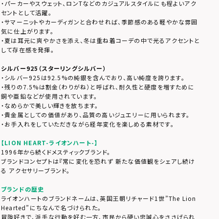
・パーカーやスウェット、ロンTなどのカジュアルスタイルにも程よいアク
セントとして活躍。
・サマーニットやカーディガンと合わせれば、季節感のある軽やかな雰囲
気に仕上がります。
・夏は耳元に爽やかさを添え、冬は重ね着コーデの中で光るアクセントと
して存在感を発揮。
シルバー925（スターリングシルバー）
・シルバー925は92.5%の純銀を含んでおり、高い純度を誇ります。
・残りの7.5%は割金（わりがね）と呼ばれ、耐久性と硬度を増すために
銅や亜鉛などが使用されています。
・なめらかで美しい輝きを放ちます。
・貴金属としての価値があり、品質の高いジュエリーに用いられます。
・お手入れをしていただきながら経年変化を楽しめる素材です。
【LION HEART-ライオンハート-】
1996年から続くドメスティックブランド。
ブランドコンセプトは『常に変化を恐れず 新たな価値観をシェアし続け
る アクセサリーブランド。
ブランドの歴史
ライオンハートのブランドネームは、英国王朝リチャード1世”The Lion
Hearted”にちなんで名づけられた。
冒険好きで、派手な行動を好む一方、市民から硬い忠誠心をささげられ