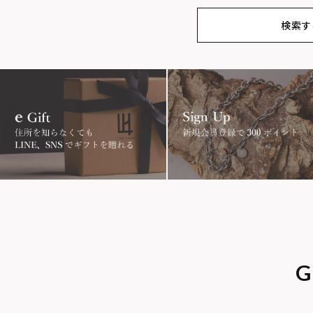
アンクレット
オンラインスト
ギフトボックス
パーツ
検索す
ア限定
MOTIF
ダブルリング
プレート
ライオ
アニマル
クラウン
クロ
スター
ホースシュー
ストー
スクロール
フラワー
ハワイ
G