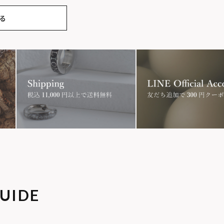
る
ン
ハート
ロゴ
ス
コイン
フェザー
ン
誕生石
アラベスク
アン
タテガミ
UIDE