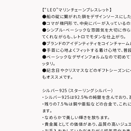
【“LEO”マリンチェーンブレスレット】
●船の碇に繋がれた鎖をデザインソースにした
●コマが楕円形で、中央にバーが入っているの
●シンプル・ベーシックな雰囲気を大切に作ら
てくれながらも、レトロでモダンな仕上がり。
●ブランドのアイデンティティをコインチャーム
●手首に心地よくフィットする着け心地で、普
●ベーシックなデザインフォルムなので初めて
ッタリ。
●記念日やクリスマスなどのギフトシーズンに
もオススメです。
シルバー925（スターリングシルバー）
・シルバー925は92.5%の純銀を含んでおり
・残りの7.5%は銅や亜鉛などの合金で、これ
ます。
・なめらかで美しい輝きを放ちます。
・貴金属としての価値があり、品質の高いジュ
・お手入れをしていただきながら経年変化を楽