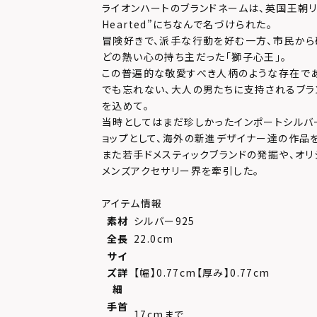
ライオンハートのブランドネームは、英国王朝リチャ
Hearted”にちなんで名づけられた。
冒険好きで、派手な行動を好む一方、市民か
どの熱い心の持ち主だった「獅子心王」。
この普遍的な敬愛すべき人柄のような存在で
でも忘れない、大人の男たちに支持されるブラ
を込めて。
当時としてはまだ珍しかったインポートシルバ
ョップとして、海外の新進デザイナー達の作品
また若手ドメスティックブランドの発掘や、オリ
メンズアクセサリー界を牽引した。
アイテム情報
素材
シルバー925
全長
22.0cm
サイ
ズ詳
【幅】0.77cm【厚み】0.77cm
細
手首
17cmまで