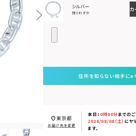
シルバー
カ
残りわずか
住所を知らない相手にe
本日
10時00分
までのご
東京都
2026/08/08（土）
に
ヤ
お届け先を変更
ます。