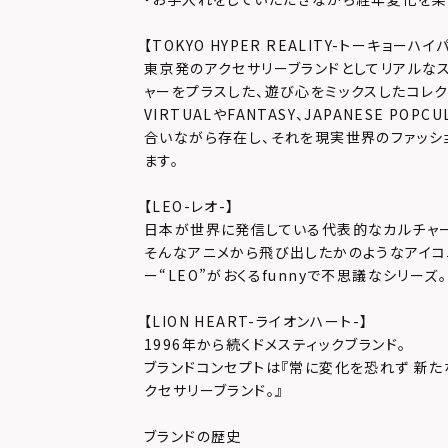
【TOKYO HYPER REALITY-トーキョーハ
東京発のアクセサリーブランドとしてリアルなス
ャーをプラスした、遊び心をミックスしたコレク
VIRTUALやFANTASY、JAPANESE PO
合いながら存在し、それを現実世界のファッシ
ます。
【LEO-レオ-】
日本が世界に発信している代表的なカルチャーの
そんなアニメから飛び出したかのようなアイコ
ー“LEO”がおくるfunnyで不思議なシリーズ。
【LION HEART-ライオンハート-】
1996年から続くドメスティックブランド。
ブランドコンセプトは『常に変化を恐れず 新た
クセサリーブランド。』
ブランドの歴史