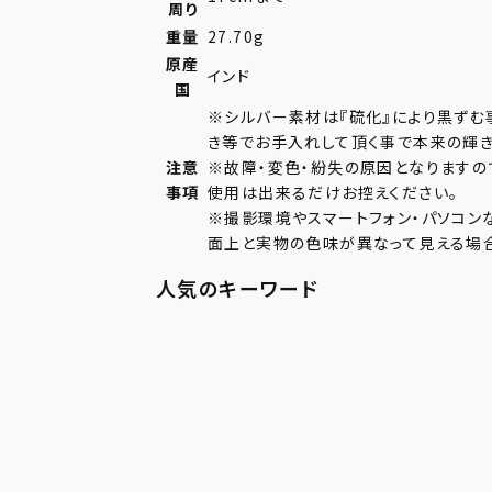
周り
重量
27.70g
原産
インド
国
※シルバー素材は『硫化』により黒ずむ
き等でお手入れして頂く事で本来の輝き
注意
※故障・変色・紛失の原因となりますの
事項
使用は出来るだけお控えください。
※撮影環境やスマートフォン・パソコン
面上と実物の色味が異なって見える場合