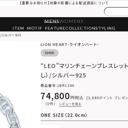
【重要なお知らせ】地震の影響による配送遅延について
MENS
WOMENS
ITEM
MOTIF
FEATURE
COLLECTION
STYLING
/シルバー925
LION HEART-ライオンハート-
SV925
“LEO”マリンチェーンブレスレッ
し）/シルバー925
商品番号
1BR134A
74,800
税込
2,040
ポイント プレゼ
（0件）
レビューを見る
ONE SIZE（22.0cm）