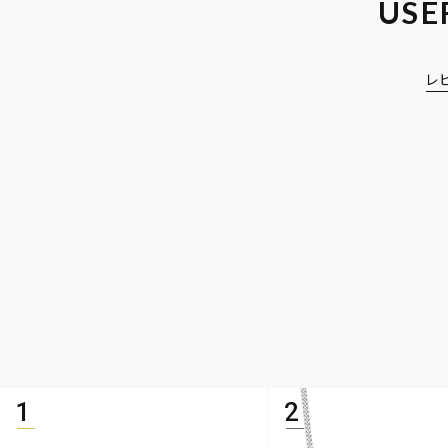
USE
レ