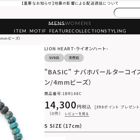
【重要なお知らせ】地震の影響による配送遅延について
MENS
WOMENS
ITEM
MOTIF
FEATURE
COLLECTION
STYLING
4mmビーズ）
LION HEART-ライオンハート-
SV925
天然石
"BASIC" ナバホパールターコ
ン/4mmビーズ）
商品番号
1BR168C
14,300
税込
390
ポイント プレゼント
（0件）
レビューを見る
S SIZE（17cm）