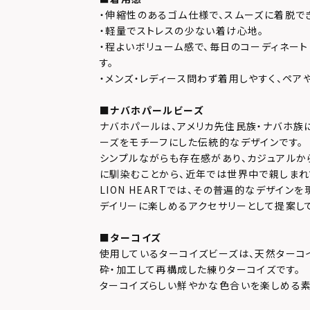
・伸縮性のあるゴム仕様で、スムーズに着脱で
・軽量でストレスの少ない着け心地。
・程よいボリューム感で、毎日のコーディネー
す。
・メンズ・レディース問わず着用しやすく、ペア
■ナバホパールビーズ
ナバホパールは、アメリカ先住民族・ナバホ族
ーズをモチーフにした伝統的なデザインです。
シンプルながらも存在感があり、カジュアルか
に馴染むことから、近年では世界中で親しまれ
LION HEARTでは、その普遍的なデザイン
デイリーに楽しめるアクセサリーとして提案し
■ターコイズ
使用しているターコイズビーズは、天然ターコ
砕・加工して再構成した練りターコイズです。
ターコイズらしい鮮やかな色合いを楽しめる