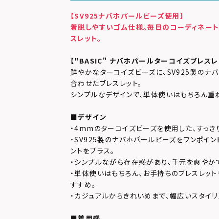
【SV925ナバホパールビーズ使用】
着脱しやすいゴム仕様。毎日のコーディネー
スレット。
【"BASIC" ナバホパールターコイズブレスレ
鮮やかなターコイズビーズに、SV925製のナ
合わせたブレスレット。
シンプルなデザインで、単体使いはもちろん重
■デザイン
・4mmのターコイズビーズを使用した、すっき
・SV925製のナバホパールビーズをワンポイ
ントをプラス。
・シンプルながら存在感があり、手元を爽やか
・単体使いはもちろん、お手持ちのブレスレッ
すすめ。
・カジュアルからきれいめまで、幅広いスタイリ
■着用感