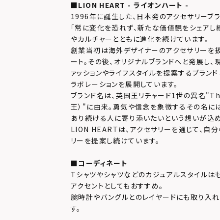
■LION HEART - ライオンハート -
1996年に誕生した、日本発のアクセサリーブラ
「常に変化を恐れず、新たな価値観をシェアし続
やカルチャーとともに進化を続けています。
創業当初は海外デザイナーのアクセサリーを扱
ート。その後、オリジナルブランドへと発展し、
ァッションやライフスタイルを提案するブランド
ラボレーションを展開しています。
ブランド名は、英国王リチャード1世の異名"The L
王）"に由来。勇気や信念を象徴するその名に
あり続ける人に寄り添いたいという想いが込め
LION HEARTは、アクセサリーを通じて、
リーを提案し続けています。
■コーディネート
Tシャツやシャツなどのカジュアルスタイルはも
アクセントとしてもおすすめ。
腕時計やバングルとのレイヤードにも取り入れ
す。