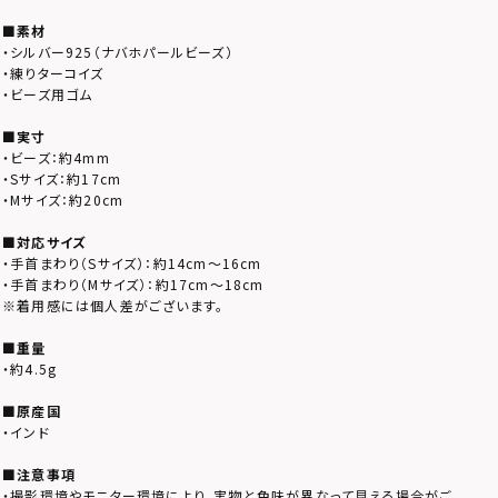
■素材
・シルバー925（ナバホパールビーズ）
・練りターコイズ
・ビーズ用ゴム
■実寸
・ビーズ：約4mm
・Sサイズ：約17cm
・Mサイズ：約20cm
■対応サイズ
・手首まわり（Sサイズ）：約14cm～16cm
・手首まわり（Mサイズ）：約17cm～18cm
※着用感には個人差がございます。
■重量
・約4.5g
■原産国
・インド
■注意事項
・撮影環境やモニター環境により、実物と色味が異なって見える場合がご