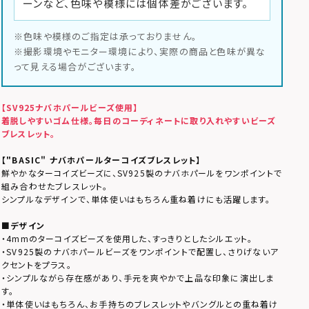
ーンなど、色味や模様には個体差がございます。
※色味や模様のご指定は承っておりません。
※撮影環境やモニター環境により、実際の商品と色味が異な
って見える場合がございます。
【SV925ナバホパールビーズ使用】
着脱しやすいゴム仕様。毎日のコーディネートに取り入れやすいビーズ
ブレスレット。
【"BASIC" ナバホパールターコイズブレスレット】
鮮やかなターコイズビーズに、SV925製のナバホパールをワンポイントで
組み合わせたブレスレット。
シンプルなデザインで、単体使いはもちろん重ね着けにも活躍します。
■デザイン
・4mmのターコイズビーズを使用した、すっきりとしたシルエット。
・SV925製のナバホパールビーズをワンポイントで配置し、さりげないア
クセントをプラス。
・シンプルながら存在感があり、手元を爽やかで上品な印象に演出しま
す。
・単体使いはもちろん、お手持ちのブレスレットやバングルとの重ね着け