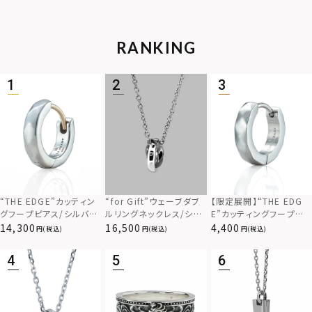
RANKING
“THE EDGE”カッティン
“for Gift”ウェーブダブ
【限定展開】“THE EDG
グフープピアス/シルバー
ルリングネックレス/シル
E”カッティングフープピ
925
バー×ブラック/シルバー
アス/サージカルステンレ
14,300
16,500
4,400
(税込)
(税込)
(税込)
925
ス（金属アレルギー対応）