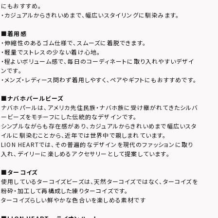
にもおすすめ。
・カジュアルからきれいめまで、幅広いスタイリングに馴染みます。
■着用感
・伸縮性のあるゴム仕様で、スムーズに着脱できます。
・軽量でストレスの少ない着け心地。
・程よいボリューム感で、毎日のコーディネートに取り入れやすいデザイ
ンです。
・メンズ・レディース問わず着用しやすく、ペアやギフトにもおすすめです。
■ナバホパールビーズ
ナバホパールは、アメリカ先住民族・ナバホ族に受け継がれてきたシルバ
ービーズをモチーフにした伝統的なデザインです。
シンプルながらも存在感があり、カジュアルからきれいめまで幅広いスタ
イルに馴染むことから、近年では世界中で親しまれています。
LION HEARTでは、その普遍的なデザインを現代のファッションに取り
入れ、デイリーに楽しめるアクセサリーとして提案しています。
■ターコイズ
使用しているターコイズビーズは、天然ターコイズではなく、ターコイズを
粉砕・加工して再構成した練りターコイズです。
ターコイズらしい鮮やかな色合いを楽しめる素材です