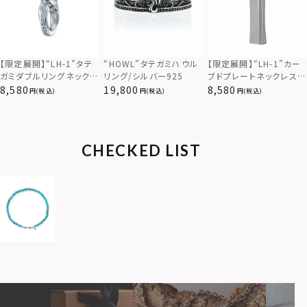
【限定展開】“LH-1”カー
【限定展開】“LH-1”タテ
“HOWL”タテガミハウル
ブドプレートネックレス/
ガミダブルリングネックレ
リング/シルバー925
サージカルステンレス（金
ス（ツイスト/シルバー）/
8,580
8,580
19,800
(税込)
(税込)
(税込)
属アレルギー対応）
サージカルステンレス（金
属アレルギー対応）
CHECKED LIST