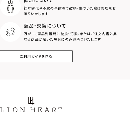
経年劣化や不慮の事故等で破損・傷ついた際は修理をお
ロゴ
アニマル
承りいたします
返品・交換について
クラウン
クロス
万が一、商品到着時に破損・汚損、またはご注文内容と異
なる商品が届いた場合にのみお承りいたします
コイン
フェザー
ご利用ガイドを見る
スター
ホースシュー
ストーン
誕生石
アラベスク
スクロール
フラワー
ハワイアン
タテガミ