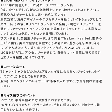
■LION HEART - ライオンハート -
1996年に誕生した、日本発のアクセサリーブランド。
「常に変化を恐れず、新たな価値観をシェアし続ける。」をコンセプトに、
時代やカルチャーとともに進化を続けています。
創業当初は海外デザイナーのアクセサリーを扱うセレクトショップとして
スタート。その後、オリジナルブランドへと発展し、現在ではジュエリーを
通じてファッションやライフスタイルを提案するブランドとして、多彩なコ
レクションやコラボレーションを展開しています。
ブランド名は、英国王リチャード1世の異名"The Lion Hearted（獅子心
王）"に由来。勇気や信念を象徴するその名には、遊び心を忘れず、自分
らしくあり続ける人に寄り添いたいという想いが込められています。
LION HEARTは、アクセサリーを通じて、自分らしさや日常に寄り添うジ
ュエリーを提案し続けています。
■コーディネート
Tシャツやシャツなどのカジュアルスタイルはもちろん、ジャケットスタイ
ルのアクセントとしてもおすすめ。
腕時計やバングルとのレイヤードにも取り入れやすく、季節を問わず活躍
します。
■サイズ選びのポイント
・Sサイズ：手首が細めの方や女性におすすめです。
・Mサイズ：ゆったりとしたサイズ感で、手首に程よくゆとりを持たせて着
用したい方におすすめです。