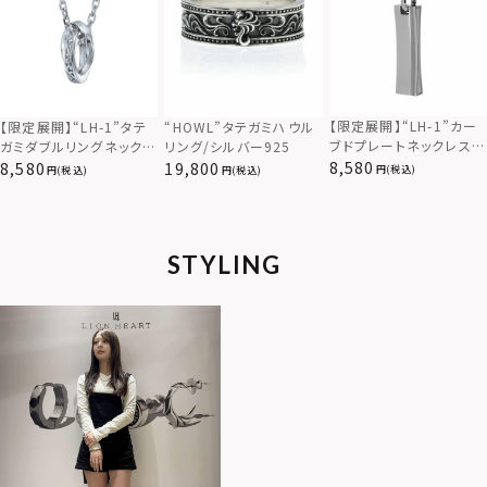
【限定展開】“LH-1”カー
【限定展開】“LH-1”タテ
“HOWL”タテガミハウル
ブドプレートネックレス/
ガミダブルリングネックレ
リング/シルバー925
サージカルステンレス（金
ス（ツイスト/シルバー）/
8,580
8,580
19,800
(税込)
(税込)
(税込)
属アレルギー対応）
サージカルステンレス（金
属アレルギー対応）
STYLING