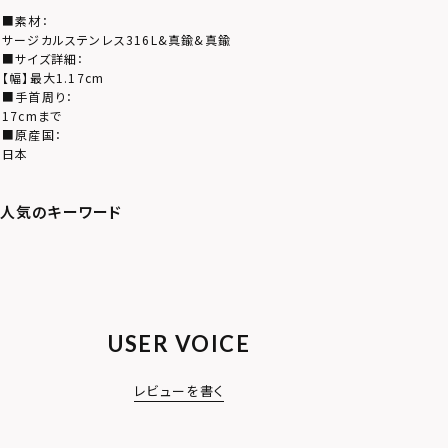
■素材：
サージカルステンレス316L&真鍮&真鍮
■サイズ詳細：
【幅】最大1.17cm
■手首周り：
17cmまで
■原産国：
日本
USER VOICE
レビューを書く