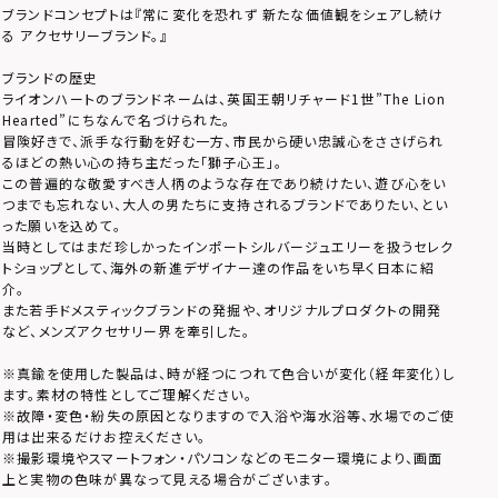
ブランドコンセプトは『常に変化を恐れず 新たな価値観をシェアし続け
る アクセサリーブランド。』
ブランドの歴史
ライオンハートのブランドネームは、英国王朝リチャード1世”The Lion
Hearted”にちなんで名づけられた。
冒険好きで、派手な行動を好む一方、市民から硬い忠誠心をささげられ
るほどの熱い心の持ち主だった「獅子心王」。
この普遍的な敬愛すべき人柄のような存在であり続けたい、遊び心をい
つまでも忘れない、大人の男たちに支持されるブランドでありたい、とい
った願いを込めて。
当時としてはまだ珍しかったインポートシルバージュエリーを扱うセレク
トショップとして、海外の新進デザイナー達の作品をいち早く日本に紹
介。
また若手ドメスティックブランドの発掘や、オリジナルプロダクトの開発
など、メンズアクセサリー界を牽引した。
※真鍮を使用した製品は、時が経つにつれて色合いが変化（経年変化）し
ます。素材の特性としてご理解ください。
※故障・変色・紛失の原因となりますので入浴や海水浴等、水場でのご使
用は出来るだけお控えください。
※撮影環境やスマートフォン・パソコンなどのモニター環境により、画面
上と実物の色味が異なって見える場合がございます。