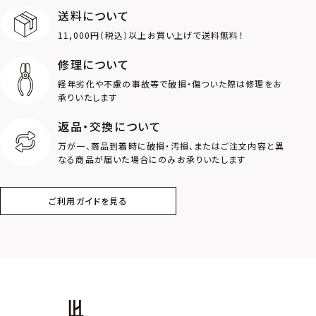
送料について
ダブルリング
プレート
11,000円（税込）以上お買い上げで送料無料！
ライオン
ハート
修理について
経年劣化や不慮の事故等で破損・傷ついた際は修理をお
ロゴ
アニマル
承りいたします
返品・交換について
クラウン
クロス
万が一、商品到着時に破損・汚損、またはご注文内容と異
なる商品が届いた場合にのみお承りいたします
コイン
フェザー
ご利用ガイドを見る
スター
ホースシュー
ストーン
誕生石
アラベスク
スクロール