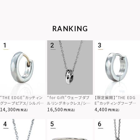
RANKING
“THE EDGE”カッティン
“for Gift”ウェーブダブ
【限定展開】“THE EDG
グフープピアス/シルバー
ルリングネックレス/シル
E”カッティングフープピ
925
バー×ブラック/シルバー
アス/サージカルステンレ
14,300
16,500
4,400
(税込)
(税込)
(税込)
925
ス（金属アレルギー対応）