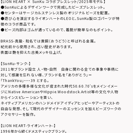
【LION HEART × SunKu コラボブレスレット/2025年モデル】
●SunKuによるデザインワークで完成したビーズブレスレット。
●センターはサージカルステンレス製のオリジナルビーズを配置。
●遊び心を演出するライオンハートのLEOと、SunKu製ロゴパーツが特
徴のコラボ商品です。
●ビーズ内部はゴムが通っているので、着脱が簡単なのもポイント。
BRASS-真鍮-
和名では黄銅（おうどう）と呼ばれる金属。
紀元前から使用され、古い歴史があります。
表面は艶を抑えた古美メッキ仕上げ。
【SunKu-サンク-】
2011年ブランド設立 人・物・自然 自身に関わる全ての事象や事柄に
対して感謝を忘れない様、ブランド名を「ありがとう」＝
「ThankYou」・・・39 とする。
アメリカの多種多様な文化が産まれた時代50.60.70'sをメインイメー
ジにNative AmericanやHIppie.Woodstock.Artist等の文化や人物
からインスピレーションを貰い、
ネイティブアメリカンのハンドメイドアイディアヒッピーやアーティストの
自由な発想、そして現代のデザイナーのエッセンスを加えビーズワークの
アクセサリーを製作。
【LION HEART-ライオンハート-】
1996年から続くドメスティックブランド。