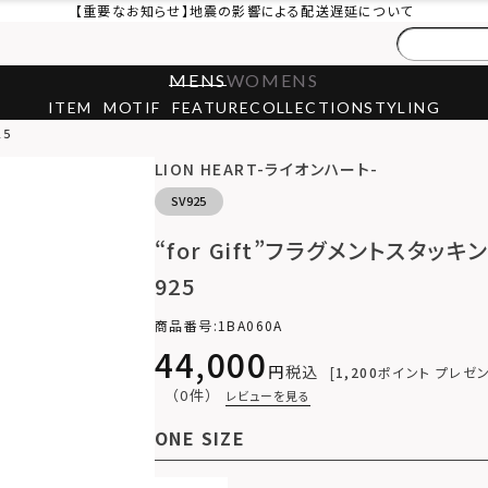
【重要なお知らせ】地震の影響による配送遅延について
MENS
WOMENS
ITEM
MOTIF
FEATURE
COLLECTION
STYLING
25
LION HEART-ライオンハート-
SV925
“for Gift”フラグメントスタッ
925
商品番号
1BA060A
44,000
税込
1,200
ポイント プレゼ
（0件）
レビューを見る
ONE SIZE