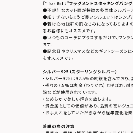
【
“for Gift”フラグメントスタッキングバン
●不規則なカット面が特徴の多面体シルバーア
●細すぎないちょうど良いシルエットはシンプ
●着け心地抜群の肌なじみになっておりますの
るお客様にもオススメです。
●いつものコーデにプラスするだけで、ワンラ
ます。
●記念日やクリスマスなどのギフトシーズンに
もオススメです。
シルバー925（スターリングシルバー）
・シルバー925は92.5%の純銀を含んでおり
・残りの7.5%は割金（わりがね）と呼ばれ、
鉛などが使用されています。
・なめらかで美しい輝きを放ちます。
・貴金属としての価値があり、品質の高いジュ
・お手入れをしていただきながら経年変化を楽
着脱の際の注意