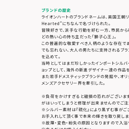
ブランドの歴史
ライオンハートのブランドネームは、英国王朝リチャ
Hearted”にちなんで名づけられた。
冒険好きで、派手な行動を好む一方、市民か
どの熱い心の持ち主だった「獅子心王」。
この普遍的な敬愛すべき人柄のような存在で
でも忘れない、大人の男たちに支持されるブラ
を込めて。
当時としてはまだ珍しかったインポートシルバ
ョップとして、海外の新進デザイナー達の作品
また若手ドメスティックブランドの発掘や、オリ
メンズアクセサリー界を牽引した。
※負荷をかけすぎると破損の恐れがございます
がはいってしまうと修理が出来ませんのでご注
※シルバー素材は『硫化』により黒ずむ事がご
お手入れして頂く事で本来の輝きを取り戻しま
※故障・変色・紛失の原因となりますので入浴