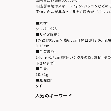
出来るだけお控えください。
※撮影環境やスマートフォン・パソコンなどの
実物の色味が異なって見える場合がございます
■素材：
シルバー925
■サイズ詳細：
【外径】縦5cm×横6.5cm【開口部】3.0cm【
0.33cm
■手首周り：
14cm～17cm前後(バングルの為、おおよそ
下さいませ)
■重量：
18.71g
■原産国：
タイ