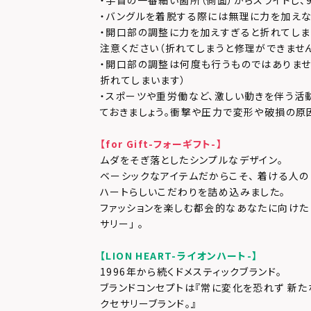
・手首の一番細い箇所（側面）からスライドし、
・バングルを着脱する際には無理に力を加えな
・開口部の調整に力を加えすぎると折れてしま
注意ください（折れてしまうと修理ができませ
・開口部の調整は何度も行うものではありませ
折れてしまいます）
・スポーツや重労働など、激しい動きを伴う活
ておきましょう。衝撃や圧力で変形や破損の原
【for Gift-フォーギフト-】
ムダをそぎ落としたシンプルなデザイン。
ベーシックなアイテムだからこそ、 着ける人の
ハートらしいこだわりを詰め込みました。
ファッションを楽しむ都会的なあなたに向けた 
サリー」 。
【LION HEART-ライオンハート-】
1996年から続くドメスティックブランド。
ブランドコンセプトは『常に変化を恐れず 新た
クセサリーブランド。』