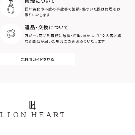
修理について
経年劣化や不慮の事故等で破損・傷ついた際は修理をお
ロゴ
アニマル
承りいたします
返品・交換について
クラウン
クロス
万が一、商品到着時に破損・汚損、またはご注文内容と異
なる商品が届いた場合にのみお承りいたします
コイン
フェザー
ご利用ガイドを見る
スター
ホースシュー
ストーン
誕生石
アラベスク
スクロール
フラワー
ハワイアン
タテガミ