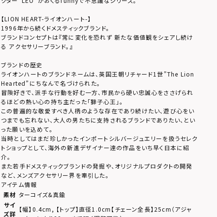
クター“LEO”がおくるfunnyで不思議なシリーズ。
【LION HEART-ライオンハート-】
1996年から続くドメスティックブランド。
ブランドコンセプトは『常に変化を恐れず 新たな価値観をシェアし続け
る アクセサリーブランド。』
ブランドの歴史
ライオンハートのブランドネームは、英国王朝リチャード1世”The Lion
Hearted”にちなんで名づけられた。
冒険好きで、派手な行動を好む一方、市民から硬い忠誠心をささげられ
るほどの熱い心の持ち主だった「獅子心王」。
この普遍的な敬愛すべき人柄のような存在であり続けたい、遊び心をい
つまでも忘れない、大人の男たちに支持されるブランドでありたい、とい
った願いを込めて。
当時としてはまだ珍しかったインポートシルバージュエリーを扱うセレク
トショップとして、海外の新進デザイナー達の作品をいち早く日本に紹
介。
また若手ドメスティックブランドの発掘や、オリジナルプロダクトの開発
など、メンズアクセサリー界を牽引した。
アイテム情報
素材
ターコイズ&真鍮
サイ
【幅】0.4cm, 【トップ】直径1.0cm【チェーン全長】25cm（アジャ
ズ詳