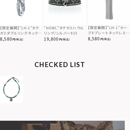
【限定展開】“LH-1”カー
【限定展開】“LH-1”タテ
“HOWL”タテガミハウル
ブドプレートネックレス/
ガミダブルリングネックレ
リング/シルバー925
サージカルステンレス（金
ス（ツイスト/シルバー）/
8,580
8,580
19,800
(税込)
(税込)
(税込)
属アレルギー対応）
サージカルステンレス（金
属アレルギー対応）
CHECKED LIST