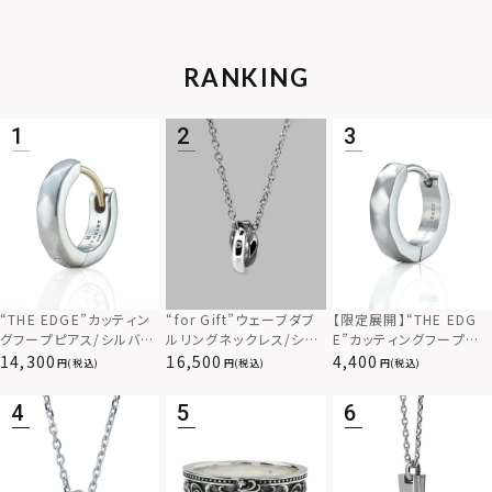
RANKING
“THE EDGE”カッティン
“for Gift”ウェーブダブ
【限定展開】“THE EDG
グフープピアス/シルバー
ルリングネックレス/シル
E”カッティングフープピ
925
バー×ブラック/シルバー
アス/サージカルステンレ
14,300
16,500
4,400
(税込)
(税込)
(税込)
925
ス（金属アレルギー対応）