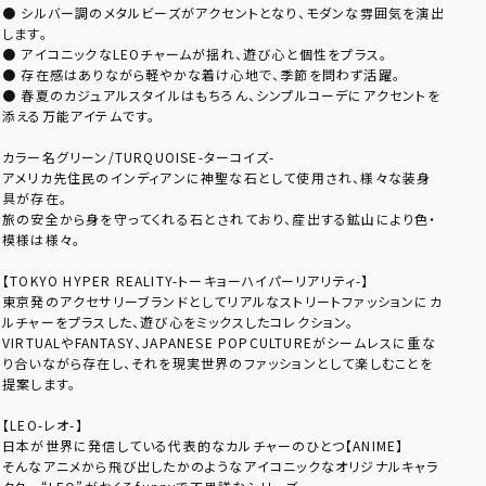
● シルバー調のメタルビーズがアクセントとなり、モダンな雰囲気を演出
します。
● アイコニックなLEOチャームが揺れ、遊び心と個性をプラス。
● 存在感はありながら軽やかな着け心地で、季節を問わず活躍。
● 春夏のカジュアルスタイルはもちろん、シンプルコーデにアクセントを
添える万能アイテムです。
カラー名グリーン/TURQUOISE-ターコイズ-
アメリカ先住民のインディアンに神聖な石として使用され、様々な装身
具が存在。
旅の安全から身を守ってくれる石とされており、産出する鉱山により色・
模様は様々。
【TOKYO HYPER REALITY-トーキョーハイパーリアリティ-】
東京発のアクセサリーブランドとしてリアルなストリートファッションにカ
ルチャーをプラスした、遊び心をミックスしたコレクション。
VIRTUALやFANTASY、JAPANESE POPCULTUREがシームレスに重な
り合いながら存在し、それを現実世界のファッションとして楽しむことを
提案します。
【LEO-レオ-】
日本が世界に発信している代表的なカルチャーのひとつ【ANIME】
そんなアニメから飛び出したかのようなアイコニックなオリジナルキャラ