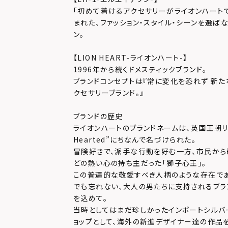
「初めて着けるアクセサリーがライオンハート
まれた、ファッション・スタイル・シーンを選ば
ン。
【LION HEART-ライオンハート-】
1996年から続くドメスティックブランド。
ブランドコンセプトは『常に変化を恐れず 新た
クセサリーブランド。』
ブランドの歴史
ライオンハートのブランドネームは、英国王朝リチャ
Hearted”にちなんで名づけられた。
冒険好きで、派手な行動を好む一方、市民か
どの熱い心の持ち主だった「獅子心王」。
この普遍的な敬愛すべき人柄のような存在で
でも忘れない、大人の男たちに支持されるブラ
を込めて。
当時としてはまだ珍しかったインポートシルバ
ョップとして、海外の新進デザイナー達の作品