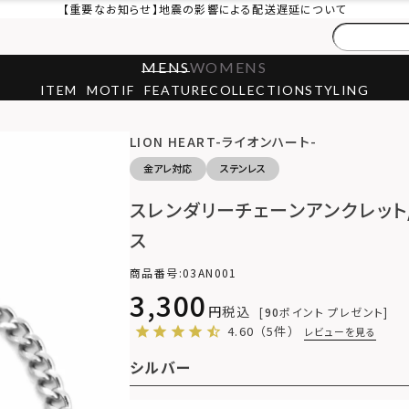
【重要なお知らせ】地震の影響による配送遅延について
MENS
WOMENS
ITEM
MOTIF
FEATURE
COLLECTION
STYLING
LION HEART-ライオンハート-
金アレ対応
ステンレス
スレンダリーチェーンアンクレット
ス
商品番号
03AN001
3,300
税込
90
ポイント プレゼント
4.60
（5件）
レビューを見る
シルバー