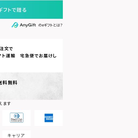
ギフトで贈る
のeギフトとは？
注文で
マト運輸 宅急便
でお届けし
送料無料
えます