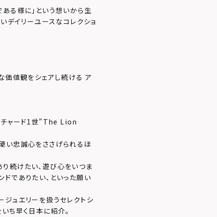
である様に」という想いから生
ないデイリーユースなコレクショ
な価値観をシェアし続ける ア
ード1世”The Lion
ら硬い忠誠心をささげられるほ
あり続けたい、遊び心をいつま
ンドでありたい、といった願い
ージュエリーを扱うセレクトシ
をいち早く日本に紹介。