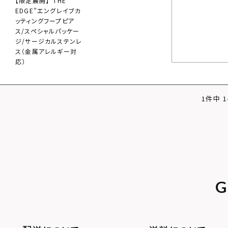
【限定展開】“THE
EDGE”エングレイブカ
ッティングフープピア
ス/スペシャルパッケー
ジ/サージカルステンレ
ス（金属アレルギー対
応）
1
件中
1
G