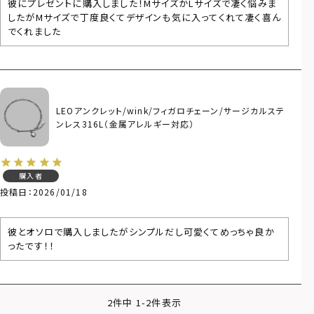
彼にプレゼントに購入しました！MサイズかLサイズで凄く悩みま
したがMサイズで丁度良くてデザインも気に入ってくれて凄く喜ん
でくれました
LEOアンクレット/wink/フィガロチェーン/サージカルステ
ンレス316L（金属アレルギー対応）
購入者
投稿日
2026/01/18
彼とオソロで購入しましたがシンプルだし可愛くてめっちゃ良か
ったです！！
2
件中
1
-
2
件表示