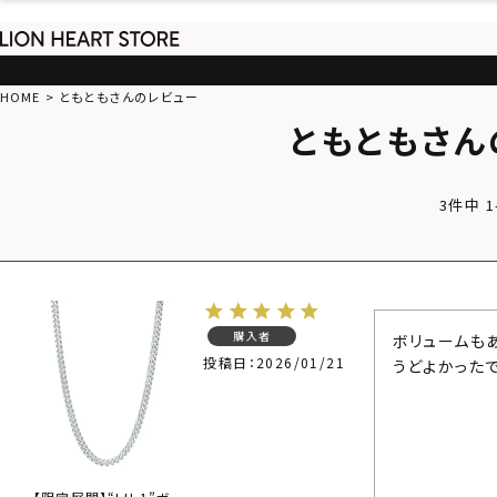
HOME
ともともさんのレビュー
ともともさん
3
件中
1
購入者
ボリュームも
投稿日
2026/01/21
うどよかったで