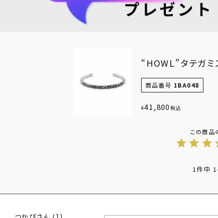
“HOWL”タテガ
商品番号
1BA048
41,800
¥
税込
1
件中
1
つかぴ
1