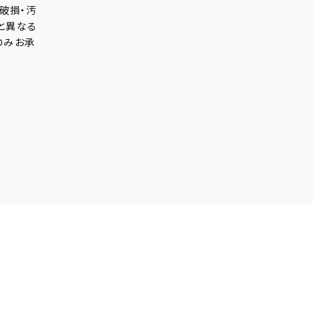
破損・汚
と異なる
のみお承