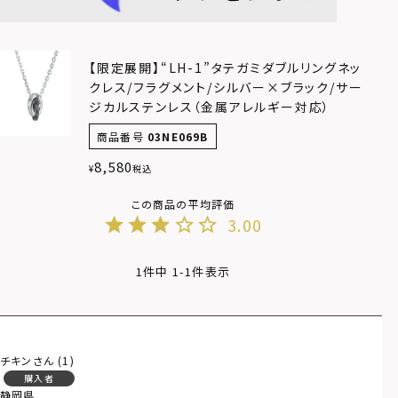
【限定展開】“LH-1”タテガミダブルリングネッ
クレス/フラグメント/シルバー×ブラック/サー
ジカルステンレス（金属アレルギー対応）
商品番号
03NE069B
8,580
¥
税込
3.00
1
件中
1
-
1
件表示
チキン
1
購入者
静岡県