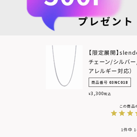
【限定展開】slen
チェーン/シルバー
アレルギー対応）
商品番号
03NC018
3,300
¥
税込
1
件中
1