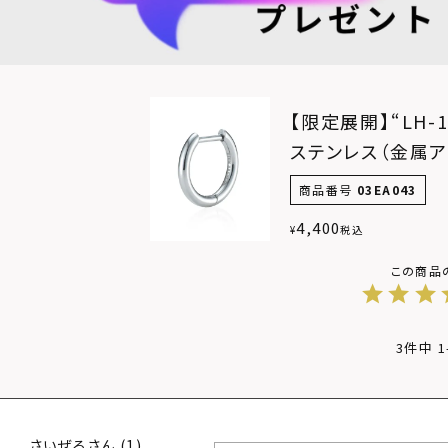
【限定展開】“LH
ステンレス（金属
商品番号
03EA043
4,400
¥
税込
3
件中
1
さいぜる
1