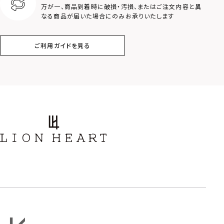
万が一、商品到着時に破損・汚損、またはご注文内容と異
なる商品が届いた場合にのみお承りいたします
コイン
フェザー
ご利用ガイドを見る
スター
ホースシュー
ストーン
誕生石
アラベスク
スクロール
フラワー
ハワイアン
タテガミ
PRICE
〜