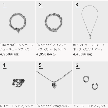
“Moment”リンクホース
“Moment”マリンチェー
ポイントパールチェーン
シューチェーンブレスレッ
ンブレスレット/シルバー/
ネックレス/シルバー/サ
ト/シルバー/サージカル
サージカルステンレス31
ージカルステンレス316L
4,950
4,950
4,400
(税込)
(税込)
(税込)
ステンレス316L（金属ア
6L（金属アレルギー対応）
レルギー対応）
レイヤードリング/シルバ
“Moment”2wayベネチ
アクアフープピアス/シル