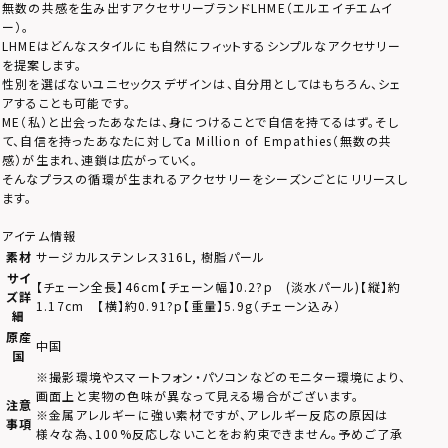
無数の共感を生み出すアクセサリーブランドLHME（エルエイチエムイ
ー）。
LHMEはどんなスタイルにも自然にフィットするシンプルなアクセサリー
を提案します。
性別を選ばないユニセックスデザインは、自分用としてはもちろん、シェ
アすることも可能です。
ME（私）と出会ったあなたは、身につけることで自信を持てるはず。そし
て、自信を持ったあなたに対してa Million of Empathies（無数の共
感）が生まれ、連鎖は広がっていく。
そんなプラスの循環が生まれるアクセサリーをシーズンごとにリリースし
ます。
アイテム情報
素材
サージカルステンレス316L, 樹脂パール
サイ
【チェーン全長】46cm【チェーン幅】0.2?p (淡水パール)【縦】約
ズ詳
1.17cm 【横】約0.91?p【重量】5.9g（チェーン込み）
細
原産
中国
国
※撮影環境やスマートフォン・パソコンなどのモニター環境により、
画面上と実物の色味が異なって見える場合がございます。
注意
※金属アレルギーに強い素材ですが、アレルギー反応の原因は
事項
様々な為、100%反応しないことをお約束できません。予めご了承