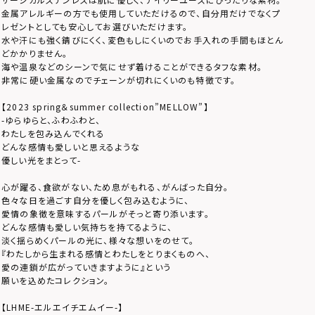
金属アレルギーの方でも使用していただけるので、自分用だけでなくプ
レゼントとしても安心してお選びいただけます。
水や汗にも強く錆びにくく、変色もしにくいのでお手入れの手間もほとん
どかかりません。
海や温泉などのシーンで気にせず着けることができるタフな素材。
非常に硬い金属なのでチェーンが切れにくいのも特徴です。
【2023 spring＆summer collection”MELLOW”】
-ゆらゆらと、ふわふわと、
わたしを包み込んでくれる
どんな感情も愛しいと思えるような
優しい光をまとって-
心が躍る、食欲がない、ため息がもれる、がんばった自分。
色々な日を過ごす自分を優しく包み込むように、
愛情の象徴を意味するパールがそっと寄り添います。
どんな感情も愛しい気持ちを持てるように、
淡く揺らめくパールの光に、様々な想いをのせて。
『わたしから生まれる感情とわたしをとりまくものへ、
愛の連鎖が広がっていきますように』という
願いを込めたコレクション。
【LHME-エルエイチエムイー-】