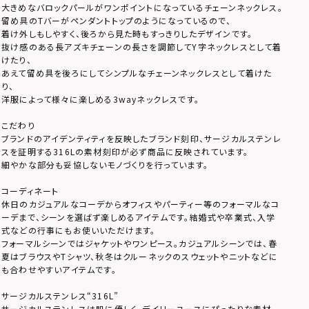
大きめなバロックパールがワンポイントになっているチェーンネックレス。
留め具のTバーがペンダントトップのようになっているので、
着け外しもしやすく、後ろから見た時もすっきりしたデザインです。
抜け感のある長アズキチェーンの長さを調節してY字ネックレスとして着
けたり、
あえて留め具を後ろにしてシンプルなチェーンネックレスとして着けた
り、
洋服によって様々に楽しめる3wayネックレスです。
こだわり
ブランドのアイデンティティを反映したブランド刻印、サージカルステンレ
スを証明する316Lの素材刻印が必ず商品に反映されています。
細やかな部分も妥協しないモノづくりを行っています。
コーディネート
休日のカジュアルなコーデからオフィスやパーティー等のフォーマルなコ
ーデまで、シーンを選ばず楽しめるアイテムです。結婚式や卒業式、入学
式などの行事にもお使いいただけます。
フォーマルシーンではジャケットやワンピース。カジュアルシーンでは、春
夏はブラウスやTシャツ、秋冬はクルーネックのスウェットやニットなどに
も合わせやすいアイテムです。
サージカルステンレス“316L”
サージカルステンレスは肌に優しく、デイリーユースにぴったりな素材。