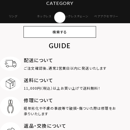
CATEGORY
リング
ネックレス
ネックレスチェーン
ペアアクセサリー
ピアス
イヤリング・イヤー
ブレスレット
バングル
検索する
カフ
GUIDE
アンクレット
オンラインストア
ギフトボックス
パーツ
限定
配送について
MOTIF
ご注文確認後、通常2営業日以内に発送いたします
送料について
ダブルリング
プレート
11,000円（税込）以上お買い上げで送料無料！
ライオン
ハート
修理について
経年劣化や不慮の事故等で破損・傷ついた際は修理をお
ロゴ
アニマル
承りいたします
返品・交換について
クラウン
クロス