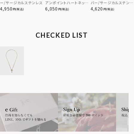
ー/サージカルステンレス
アンポイントハートネック
バー/サージカルステンレ
レス/シルバー/サージカ
ス316L
4,950
6,050
4,620
(税込)
(税込)
(税込)
ルステンレス316L（金属
アレルギー対応）
CHECKED LIST