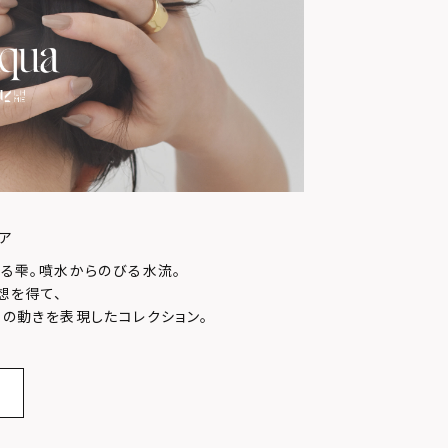
ア
る雫。噴水からのびる水流。
想を得て、
の動きを表現したコレクション。