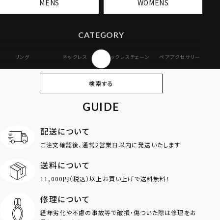
MENS
WOMENS
CATEGORY
リング
ネックレス
ネックレスチェーン
ペアアクセサリー
ピアス
イヤリング・イヤー
ブレスレット
バングル
検索する
カフ
GUIDE
アンクレット
オンラインストア
ギフトボックス
パーツ
限定
配送について
MOTIF
ご注文確認後、通常2営業日以内に発送いたします
送料について
ダブルリング
プレート
11,000円（税込）以上お買い上げで送料無料！
ライオン
ハート
修理について
経年劣化や不慮の事故等で破損・傷ついた際は修理をお
ロゴ
アニマル