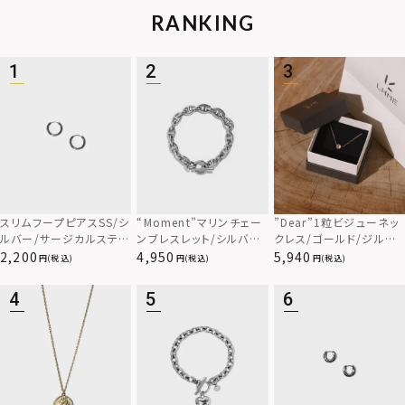
RANKING
スリムフープピアスSS/シ
“Moment”マリンチェー
”Dear”1粒ビジューネッ
ルバー/サージカルステン
ンブレスレット/シルバー/
クレス/ゴールド/ジルコ
レス
サージカルステンレス31
ニア/スペシャルパッケー
2,200
4,950
5,940
(税込)
(税込)
(税込)
6L（金属アレルギー対応）
ジ/サージカルステンレス
（金属アレルギー対応）