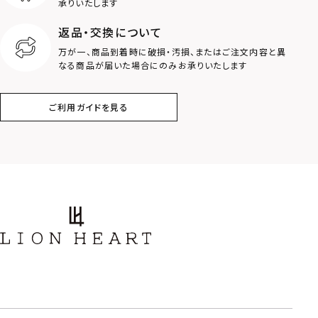
承りいたします
返品・交換について
クラウン
クロス
万が一、商品到着時に破損・汚損、またはご注文内容と異
なる商品が届いた場合にのみお承りいたします
コイン
フェザー
ご利用ガイドを見る
スター
ホースシュー
ストーン
誕生石
アラベスク
スクロール
フラワー
ハワイアン
タテガミ