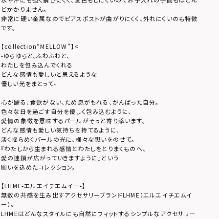
どかかりません。
非常に硬い金属なのでピアスポストが曲がりにくく、外れにくいのも特徴
です。
【collection“MELLOW”】
<
-ゆらゆらと、ふわふわと、
わたしを包み込んでくれる
どんな感情も愛しいと思えるような
優しい光をまとって-
心が躍る、食欲がない、ため息がもれる、がんばった自分。
色々な日を過ごす自分を優しく包み込むように、
愛情の象徴を意味するパールがそっと寄り添います。
どんな感情も愛しい気持ちを持てるように、
淡く揺らめくパールの光に、様々な想いをのせて。
『わたしから生まれる感情とわたしをとりまくものへ、
愛の連鎖が広がっていきますように』という
願いを込めたコレクション。
【LHME-エルエイチエムイー-】
無数の共感を生み出すアクセサリーブランドLHME（エルエイチエムイ
ー）。
LHMEはどんなスタイルにも自然にフィットするシンプルなアクセサリー