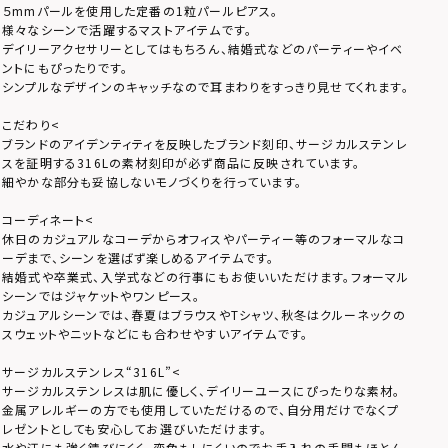
５mmパールを使用した定番の1粒パールピアス。
様々なシーンで活躍するマストアイテムです。
デイリーアクセサリーとしてはもちろん、結婚式などのパーティーやイベ
ントにもぴったりです。
シンプルなデザインのキャッチなので耳まわりをすっきり見せてくれます。
こだわり
<
ブランドのアイデンティティを反映したブランド刻印、サージカルステンレ
スを証明する316Lの素材刻印が必ず商品に反映されています。
細やかな部分も妥協しないモノづくりを行っています。
コーディネート
<
休日のカジュアルなコーデからオフィスやパーティー等のフォーマルなコ
ーデまで、シーンを選ばず楽しめるアイテムです。
結婚式や卒業式、入学式などの行事にもお使いいただけます。フォーマル
シーンではジャケットやワンピース。
カジュアルシーンでは、春夏はブラウスやTシャツ、秋冬はクルーネックの
スウェットやニットなどにも合わせやすいアイテムです。
サージカルステンレス“316L”
<
サージカルステンレスは肌に優しく、デイリーユースにぴったりな素材。
金属アレルギーの方でも使用していただけるので、自分用だけでなくプ
レゼントとしても安心してお選びいただけます。
水や汗にも強く錆びにくく、変色もしにくいのでお手入れの手間もほとん