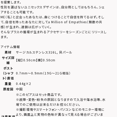
を提案します。
性別を選ばないユニセックスデザインは、自分用としてはもちろん、シェ
アすることも可能です。
ME（私）と出会ったあなたは、身につけることで自信を持てるはず。そし
て、自信を持ったあなたに対してa Million of Empathies（無数の共
感）が生まれ、連鎖は広がっていく。
そんなプラスの循環が生まれるアクセサリーをシーズンごとにリリースし
ます。
アイテム情報
素材
サージカルステンレス316L, 貝パール
サイズ詳
【縦】0.50cm【横】0.50cm
細
ポスト
（シャフ
0.7mm～0.9mm（19G～21G相当）
ト）直径
重量
0.44g×2
原産国
中国
※このピアスはセット商品です。
※故障・変色・紛失の原因となりますので入浴や海水浴等、水
場でのご使用は出来るだけお控えください。
※撮影環境やスマートフォン・パソコンなどのモニター環境に
より、画面上と実物の色味が異なって見える場合がございま
注意事項