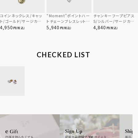
コインネックレス/キャッ
“Moment”ポイントハー
チャンキーフープピアス
ト/ゴールド/サージカル
トチェーンブレスレット/
S/シルバー/サージカル
ステンレス
シルバー/サージカルステ
ステンレス
4,950
5,940
4,840
(税込)
(税込)
(税込)
ンレス316L（金属アレル
ギー対応）
CHECKED LIST