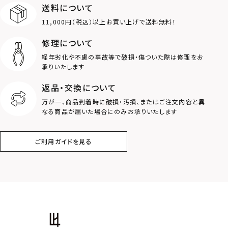
送料について
ダブルリング
プレート
11,000円（税込）以上お買い上げで送料無料！
ライオン
ハート
修理について
経年劣化や不慮の事故等で破損・傷ついた際は修理をお
ロゴ
アニマル
承りいたします
返品・交換について
クラウン
クロス
万が一、商品到着時に破損・汚損、またはご注文内容と異
なる商品が届いた場合にのみお承りいたします
コイン
フェザー
ご利用ガイドを見る
スター
ホースシュー
ストーン
誕生石
アラベスク
スクロール