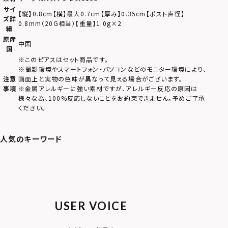
サイ
【縦】0.8cm【横】最大0.7cm【厚み】0.35cm【ポスト直径】
ズ詳
0.8mm（20G相当）【重量】1.0g×2
細
原産
中国
国
※このピアスはセット商品です。
※撮影環境やスマートフォン・パソコンなどのモニター環境により、
注意
画面上と実物の色味が異なって見える場合がございます。
事項
※金属アレルギーに強い素材ですが、アレルギー反応の原因は
様々な為、100%反応しないことをお約束できません。予めご了承
ください。
USER VOICE