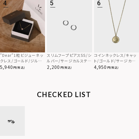
”Dear”1粒ビジューネッ
スリムフープピアスSS/シ
コインネックレス/キャッ
クレス/ゴールド/ジルコ
ルバー/サージカルステン
ト/ゴールド/サージカル
ニア/スペシャルパッケー
レス
ステンレス
5,940
2,200
4,950
(税込)
(税込)
(税込)
ジ/サージカルステンレス
（金属アレルギー対応）
CHECKED LIST