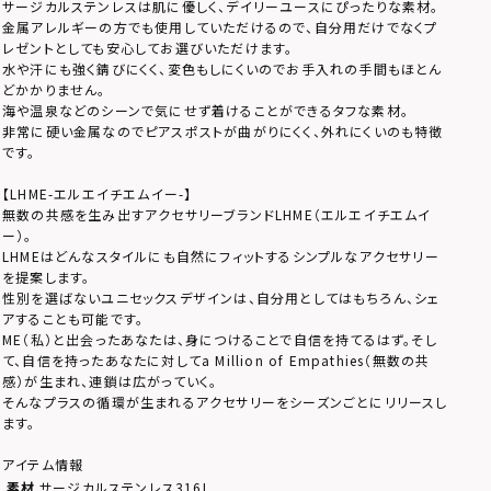
サージカルステンレスは肌に優しく、デイリーユースにぴったりな素材。
金属アレルギーの方でも使用していただけるので、自分用だけでなくプ
レゼントとしても安心してお選びいただけます。
水や汗にも強く錆びにくく、変色もしにくいのでお手入れの手間もほとん
どかかりません。
海や温泉などのシーンで気にせず着けることができるタフな素材。
非常に硬い金属なのでピアスポストが曲がりにくく、外れにくいのも特徴
です。
【LHME-エルエイチエムイー-】
無数の共感を生み出すアクセサリーブランドLHME（エルエイチエムイ
ー）。
LHMEはどんなスタイルにも自然にフィットするシンプルなアクセサリー
を提案します。
性別を選ばないユニセックスデザインは、自分用としてはもちろん、シェ
アすることも可能です。
ME（私）と出会ったあなたは、身につけることで自信を持てるはず。そし
て、自信を持ったあなたに対してa Million of Empathies（無数の共
感）が生まれ、連鎖は広がっていく。
そんなプラスの循環が生まれるアクセサリーをシーズンごとにリリースし
ます。
アイテム情報
素材
サージカルステンレス316L