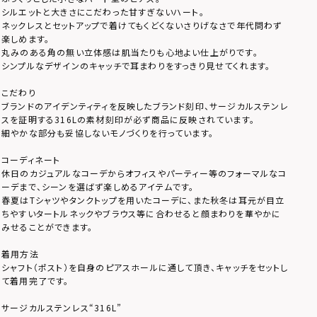
シルエットと大きさにこだわった甘すぎないハート。
ネックレスとセットアップで着けてもくどくないさりげなさで年代問わず
楽しめます。
丸みのある角の無い立体感は肌当たりも心地よい仕上がりです。
シンプルなデザインのキャッチで耳まわりをすっきり見せてくれます。
こだわり
ブランドのアイデンティティを反映したブランド刻印、サージカルステンレ
スを証明する316Lの素材刻印が必ず商品に反映されています。
細やかな部分も妥協しないモノづくりを行っています。
コーディネート
休日のカジュアルなコーデからオフィスやパーティー等のフォーマルなコ
ーデまで、シーンを選ばず楽しめるアイテムです。
春夏はTシャツやタンクトップを用いたコーデに、また秋冬は耳元が目立
ちやすいタートルネックやブラウス等に合わせると顔まわりを華やかに
みせることができます。
着用方法
シャフト（ポスト）を自身のピアスホールに通して頂き、キャッチをセットし
て着用完了です。
サージカルステンレス“316L”