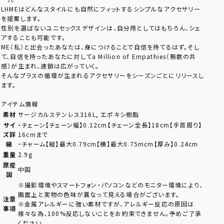
LHMEはどんなスタイルにも自然にフィットするシンプルなアクセサリー
を提案します。
性別を選ばないユニセックスデザインは、自分用としてはもちろん、シェ
アすることも可能です。
ME（私）と出会ったあなたは、身につけることで自信を持てるはず。そし
て、自信を持ったあなたに対してa Million of Empathies（無数の共
感）が生まれ、連鎖は広がっていく。
そんなプラスの循環が生まれるアクセサリーをシーズンごとにリリースし
ます。
アイテム情報
素材
サージカルステンレス316L, エポキシ樹脂
サイ
・チェーン【チェーン幅】0.12cm【チェーン全長】18cm【手首周り】
ズ詳
16cmまで
細
・チャーム【縦】最大0.79cm【横】最大0.75mcm【厚み】0.24cm
重量
2.9g
原産
中国
国
※撮影環境やスマートフォン・パソコンなどのモニター環境により、
画面上と実物の色味が異なって見える場合がございます。
注意
※金属アレルギーに強い素材ですが、アレルギー反応の原因は
事項
様々な為、100%反応しないことをお約束できません。予めご了承
ください。