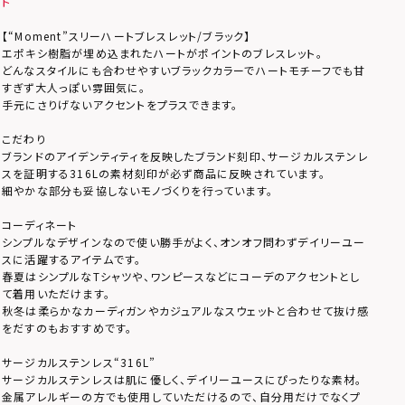
ト
【“Moment”スリーハートブレスレット/ブラック】
エポキシ樹脂が埋め込まれたハートがポイントのブレスレット。
どんなスタイルにも合わせやすいブラックカラーでハートモチーフでも甘
すぎず大人っぽい雰囲気に。
手元にさりげないアクセントをプラスできます。
こだわり
ブランドのアイデンティティを反映したブランド刻印、サージカルステンレ
スを証明する316Lの素材刻印が必ず商品に反映されています。
細やかな部分も妥協しないモノづくりを行っています。
コーディネート
シンプルなデザインなので使い勝手がよく、オンオフ問わずデイリーユー
スに活躍するアイテムです。
春夏はシンプルなTシャツや、ワンピースなどにコーデのアクセントとし
て着用いただけます。
秋冬は柔らかなカーディガンやカジュアルなスウェットと合わせて抜け感
をだすのもおすすめです。
サージカルステンレス“316L”
サージカルステンレスは肌に優しく、デイリーユースにぴったりな素材。
金属アレルギーの方でも使用していただけるので、自分用だけでなくプ