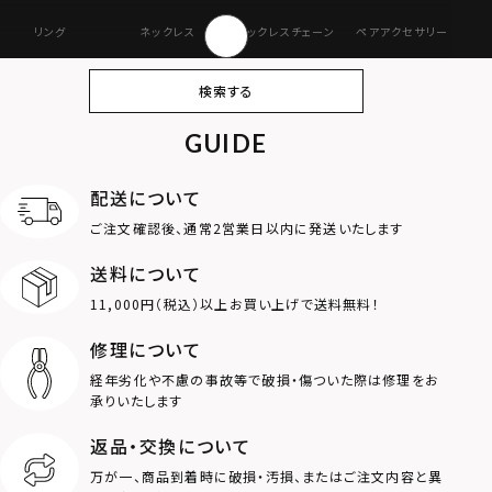
リング
ネックレス
ネックレスチェーン
ペアアクセサリー
ピアス
イヤリング・イヤー
ブレスレット
バングル
検索する
カフ
GUIDE
アンクレット
オンラインストア
ギフトボックス
パーツ
限定
配送について
MOTIF
ご注文確認後、通常2営業日以内に発送いたします
送料について
ダブルリング
プレート
11,000円（税込）以上お買い上げで送料無料！
ライオン
ハート
修理について
経年劣化や不慮の事故等で破損・傷ついた際は修理をお
ロゴ
アニマル
承りいたします
返品・交換について
クラウン
クロス
万が一、商品到着時に破損・汚損、またはご注文内容と異