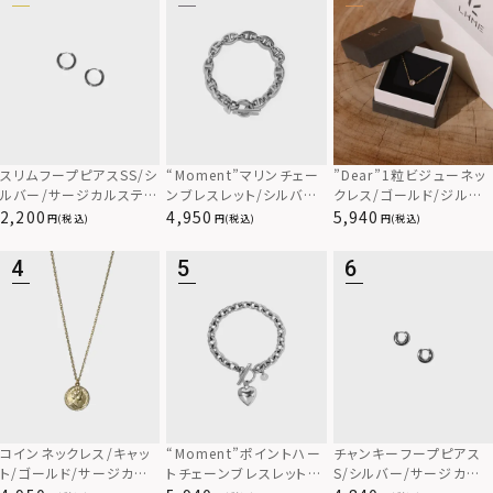
スリムフープピアスSS/シ
“Moment”マリンチェー
”Dear”1粒ビジューネッ
ルバー/サージカルステン
ンブレスレット/シルバー/
クレス/ゴールド/ジルコ
レス
サージカルステンレス31
ニア/スペシャルパッケー
2,200
4,950
5,940
(税込)
(税込)
(税込)
6L（金属アレルギー対応）
ジ/サージカルステンレス
（金属アレルギー対応）
コインネックレス/キャッ
“Moment”ポイントハー
チャンキーフープピアス
ト/ゴールド/サージカル
トチェーンブレスレット/
S/シルバー/サージカル
ステンレス
シルバー/サージカルステ
ステンレス