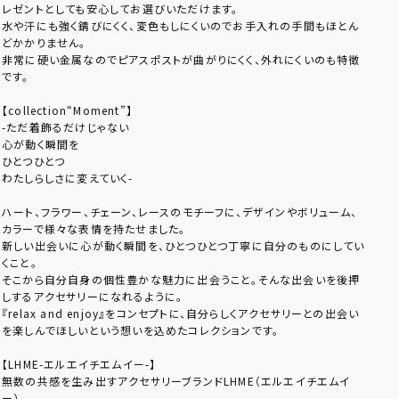
レゼントとしても安心してお選びいただけます。
水や汗にも強く錆びにくく、変色もしにくいのでお手入れの手間もほとん
どかかりません。
非常に硬い金属なのでピアスポストが曲がりにくく、外れにくいのも特徴
です。
【collection“Moment”】
-ただ着飾るだけじゃない
心が動く瞬間を
ひとつひとつ
わたしらしさに変えていく-
ハート、フラワー、チェーン、レースのモチーフに、デザインやボリューム、
カラーで様々な表情を持たせました。
新しい出会いに心が動く瞬間を、ひとつひとつ丁寧に自分のものにしてい
くこと。
そこから自分自身の個性豊かな魅力に出会うこと。そんな出会いを後押
しするアクセサリーになれるように。
『relax and enjoy』をコンセプトに、自分らしくアクセサリーとの出会い
を楽しんでほしいという想いを込めたコレクションです。
【LHME-エルエイチエムイー-】
無数の共感を生み出すアクセサリーブランドLHME（エルエイチエムイ
ー）。