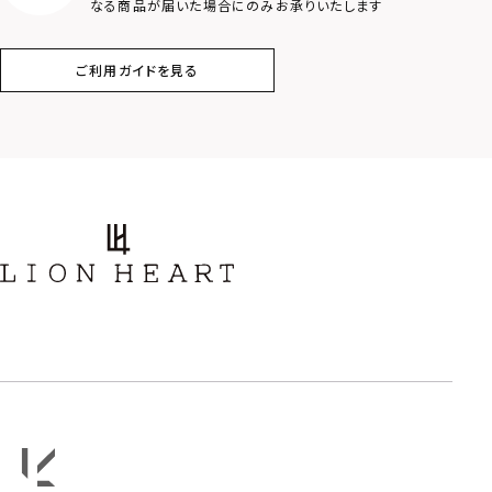
なる商品が届いた場合にのみお承りいたします
コイン
フェザー
ご利用ガイドを見る
スター
ホースシュー
ストーン
誕生石
アラベスク
スクロール
フラワー
ハワイアン
タテガミ
PRICE
〜