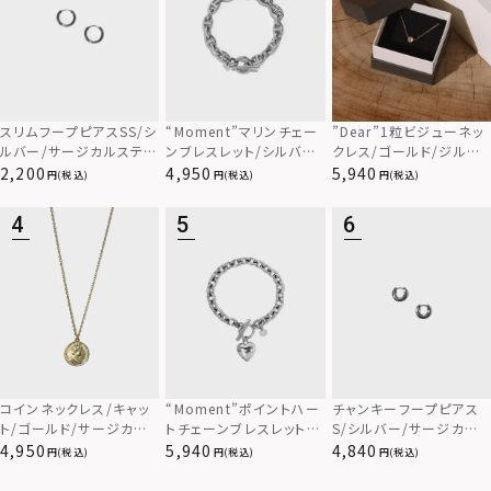
スリムフープピアスSS/シ
“Moment”マリンチェー
”Dear”1粒ビジューネッ
ルバー/サージカルステン
ンブレスレット/シルバー/
クレス/ゴールド/ジルコ
レス
サージカルステンレス31
ニア/スペシャルパッケー
2,200
4,950
5,940
(税込)
(税込)
(税込)
6L（金属アレルギー対応）
ジ/サージカルステンレス
（金属アレルギー対応）
コインネックレス/キャッ
“Moment”ポイントハー
チャンキーフープピアス
ト/ゴールド/サージカル
トチェーンブレスレット/
S/シルバー/サージカル
ステンレス
シルバー/サージカルステ
ステンレス
4,950
5,940
4,840
(税込)
(税込)
(税込)
ンレス316L（金属アレル
ギー対応）