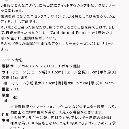
LHMEはどんなスタイルにも自然にフィットするシンプルなアクセサリー
を提案します。
性別を選ばないユニセックスデザインは、自分用としてはもちろん、シェ
アすることも可能です。
ME（私）と出会ったあなたは、身につけることで自信を持てるはず。そし
て、自信を持ったあなたに対してa Million of Empathies（無数の共
感）が生まれ、連鎖は広がっていく。
そんなプラスの循環が生まれるアクセサリーをシーズンごとにリリースし
ます。
アイテム情報
素材
サージカルステンレス316L, エポキシ樹脂
サイ
・チェーン【チェーン幅】0.12cm【チェーン全長】18cm【手首周り】
ズ詳
16cmまで
細
・チャーム【縦】最大0.79cm【横】最大0.75mcm【厚み】0.24cm
重量
2.9g
原産
中国
国
※撮影環境やスマートフォン・パソコンなどのモニター環境により、
画面上と実物の色味が異なって見える場合がございます。
注意
※金属アレルギーに強い素材ですが、アレルギー反応の原因は
事項
様々な為、100%反応しないことをお約束できません。予めご了承
ください。