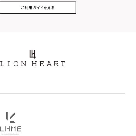
ご利用ガイドを見る
スター
ホースシュー
ストーン
誕生石
アラベスク
スクロール
フラワー
ハワイアン
タテガミ
PRICE
〜
COLOR