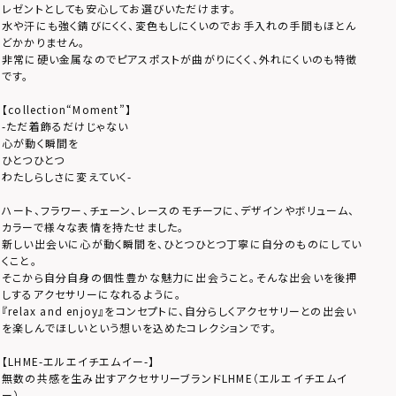
レゼントとしても安心してお選びいただけます。
水や汗にも強く錆びにくく、変色もしにくいのでお手入れの手間もほとん
どかかりません。
非常に硬い金属なのでピアスポストが曲がりにくく、外れにくいのも特徴
です。
【collection“Moment”】
-ただ着飾るだけじゃない
心が動く瞬間を
ひとつひとつ
わたしらしさに変えていく-
ハート、フラワー、チェーン、レースのモチーフに、デザインやボリューム、
カラーで様々な表情を持たせました。
新しい出会いに心が動く瞬間を、ひとつひとつ丁寧に自分のものにしてい
くこと。
そこから自分自身の個性豊かな魅力に出会うこと。そんな出会いを後押
しするアクセサリーになれるように。
『relax and enjoy』をコンセプトに、自分らしくアクセサリーとの出会い
を楽しんでほしいという想いを込めたコレクションです。
【LHME-エルエイチエムイー-】
無数の共感を生み出すアクセサリーブランドLHME（エルエイチエムイ
ー）。