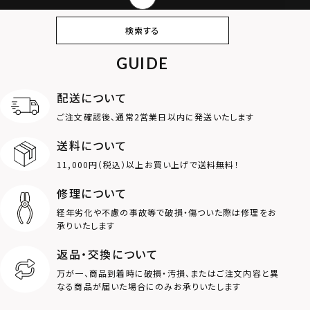
ピアス
イヤリング・イヤー
ブレスレット
バングル
検索する
カフ
GUIDE
アンクレット
オンラインストア
ギフトボックス
パーツ
限定
配送について
MOTIF
ご注文確認後、通常2営業日以内に発送いたします
送料について
ダブルリング
プレート
11,000円（税込）以上お買い上げで送料無料！
ライオン
ハート
修理について
経年劣化や不慮の事故等で破損・傷ついた際は修理をお
ロゴ
アニマル
承りいたします
返品・交換について
クラウン
クロス
万が一、商品到着時に破損・汚損、またはご注文内容と異
なる商品が届いた場合にのみお承りいたします
コイン
フェザー