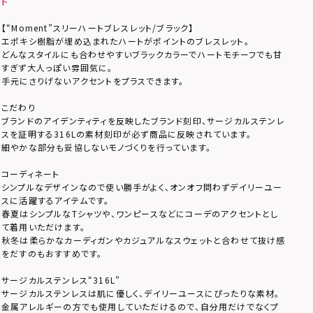
ト
【“Moment”スリーハートブレスレット/ブラック】
エポキシ樹脂が埋め込まれたハートがポイントのブレスレット。
どんなスタイルにも合わせやすいブラックカラーでハートモチーフでも甘
すぎず大人っぽい雰囲気に。
手元にさりげないアクセントをプラスできます。
こだわり
ブランドのアイデンティティを反映したブランド刻印、サージカルステンレ
スを証明する316Lの素材刻印が必ず商品に反映されています。
細やかな部分も妥協しないモノづくりを行っています。
コーディネート
シンプルなデザインなので使い勝手がよく、オンオフ問わずデイリーユー
スに活躍するアイテムです。
春夏はシンプルなTシャツや、ワンピースなどにコーデのアクセントとし
て着用いただけます。
秋冬は柔らかなカーディガンやカジュアルなスウェットと合わせて抜け感
をだすのもおすすめです。
サージカルステンレス“316L”
サージカルステンレスは肌に優しく、デイリーユースにぴったりな素材。
金属アレルギーの方でも使用していただけるので、自分用だけでなくプ