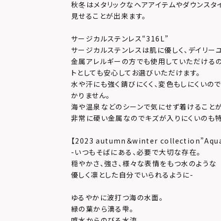
秋冬はメタリックなヘアアイテムやダウンスタ
見せることが出来ます。
サージカルステンレス“316L”
サージカルステンレスは肌に優しく、デイリー
金属アレルギーの方でも使用していただけるの
トとしても安心してお選びいただけます。
水や汗にも強く錆びにくく、変色もしにくいの
かりません。
海や温泉などのシーンで気にせず着けることが
非常に硬い金属なのでキズが入りにくいのも特
【2023 autumn＆winter collection”Aqu
-いつもそばにある、必要で大切な存在。
穏やかさ、強さ、様々な表情をもつ水のような
優しく凛とした自分でいられるように-
ゆるやかに波打つ海の水面。
緑の葉から滴る雫。
噴水からのびる水流。