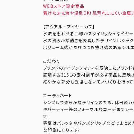
WEBストア限定商品
着けたまま海や温泉OK！肌荒れしにくい金属
【アクアループイヤーカフ】
水流を思わせる曲線がスタイリッシュなイヤー
水の滑らかな動きを表現したデザインはシック
ボリューム感がありつつも抜け感のあるシルエ
こだわり
ブランドのアイデンティティを反映したブランド
証明する316Lの素材刻印が必ず商品に反映
細やかな部分も妥協しないモノづくりを行って
コーディネート
シンプルで柔らかなデザインのため、休日のカ
やパーティー等のフォーマルなコーデまでシー
す。
春夏はバレッタやバンズクリップなどでまとめ
な印象になります。