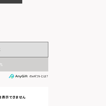
売
れ
のeギフトとは？
は表示できません