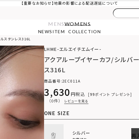
【重要なお知らせ】地震の影響による配送遅延について
MENS
WOMENS
NEWS
ITEM
COLLECTION
ルステンレス316L
LHME-エルエイチエムイー-
アクアループイヤーカフ/シルバ
ス316L
商品番号
2EC011A
3,630
税込
99
ポイント プレゼント
（0件）
レビューを見る
ONE SIZE
シルバー
再