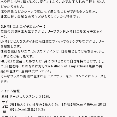
水や汗にも強く錆びにくく、変色もしにくいのでお手入れの手間もほとん
どかかりません。
海や温泉などのシーンで気にせず着けることができるタフな素材。
非常に硬い金属なのでキズが入りにくいのも特徴です。
【LHME-エルエイチエムイー-】
無数の共感を生み出すアクセサリーブランドLHME（エルエイチエムイ
ー）。
LHMEはどんなスタイルにも自然にフィットするシンプルなアクセサリー
を提案します。
性別を選ばないユニセックスデザインは、自分用としてはもちろん、シェ
アすることも可能です。
ME（私）と出会ったあなたは、身につけることで自信を持てるはず。そし
て、自信を持ったあなたに対してa Million of Empathies（無数の共
感）が生まれ、連鎖は広がっていく。
そんなプラスの循環が生まれるアクセサリーをシーズンごとにリリースし
ます。
アイテム情報
素材
サージカルステンレス316L
サイ
【幅】最大0.7cm【厚み】最大0.6cm【外径】縦5cm×横6cm【開口
ズ詳
部】2.5cm【重量】19.2g
細