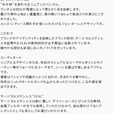
”木の枝”を思わせるニュアンスバングル。
ランダムな凹凸が角度によって柔らかく光を反射します。
着けた時の心地よい重量感と、角の無いフォルムで肌当たりの良さにこだ
わりました。
メンズ・レディース問わずお使いいただけるジェンダーレスデザインです。
こだわり
ブランドのアイデンティティを反映したブランド刻印、サージカルステンレ
スを証明する316Lの素材刻印が必ず商品に反映されています。
細やかな部分も妥協しないモノづくりを行っています。
コーディネート
シンプルなデザインのため、休日のカジュアルなコーデからオフィスやパ
ーティー等のフォーマルなコーデまで、シーンを選ばず楽しめるアイテム
です。
春夏はＴシャツや羽織のシャツと合わせ、手まわりを華やかに。
秋冬はニットやタートルネックの上からゆったりつけると、こなれ感を演
出できます。
サージカルステンレス“316L”
サージカルステンレスは肌に優しく、デイリーユースにぴったりな素材。
金属アレルギーの方でも使用していただけるので、自分用だけでなくプ
レゼントとしても安心してお選びいただけます。