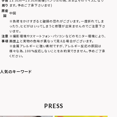
手首
13.5cm～15.5cm前後(バングルの為、おおよそのサイズになり
周り
ます。予めご了承下さいませ)
原産
中国
国
※負荷をかけすぎると破損の恐れがございます。一度折れてしま
ったり、ヒビがはいってしまうと修理が出来ませんのでご注意下さ
いませ。
注意
※撮影環境やスマートフォン・パソコンなどのモニター環境により、
事項
画面上と実物の色味が異なって見える場合がございます。
※金属アレルギーに強い素材ですが、アレルギー反応の原因は
様々な為、100%反応しないことをお約束できません。予めご了承
ください。
PRESS