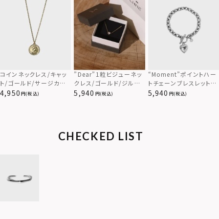
コインネックレス/キャッ
”Dear”1粒ビジューネッ
“Moment”ポイントハー
ト/ゴールド/サージカル
クレス/ゴールド/ジルコ
トチェーンブレスレット/
ステンレス
ニア/スペシャルパッケー
シルバー/サージカルステ
4,950
5,940
5,940
(税込)
(税込)
(税込)
ジ/サージカルステンレス
ンレス316L（金属アレル
（金属アレルギー対応）
ギー対応）
CHECKED LIST