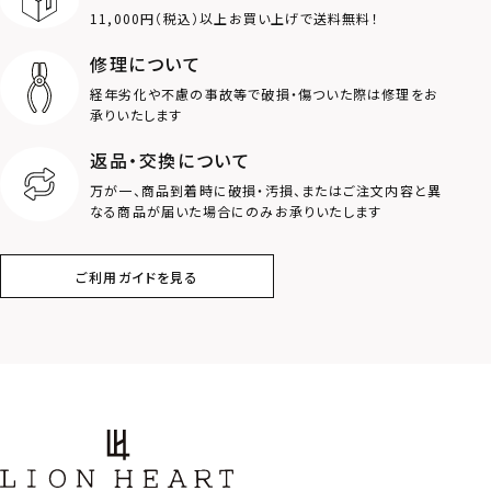
11,000円（税込）以上お買い上げで送料無料！
ライオン
ハート
修理について
経年劣化や不慮の事故等で破損・傷ついた際は修理をお
ロゴ
アニマル
承りいたします
返品・交換について
クラウン
クロス
万が一、商品到着時に破損・汚損、またはご注文内容と異
なる商品が届いた場合にのみお承りいたします
コイン
フェザー
ご利用ガイドを見る
スター
ホースシュー
ストーン
誕生石
アラベスク
スクロール
フラワー
ハワイアン