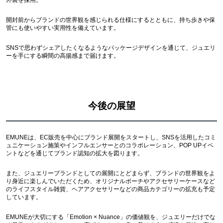
開封前からブランドの世界観を感じられる仕様にするとともに、持ち歩きや保
管にも使いやすい実用性を備えています。
SNSで思わずシェアしたくなるようなパッケージデザインを通じて、ジュエリ
ーを手にする瞬間の高揚感まで届けます。
今後の展望
EMUNEは、EC販売を中心にブランド展開をスタートし、SNSを活用したコミ
ュニケーション施策やインフルエンサーとのコラボレーション、POP UPイベ
ントなどを通じてブランド認知の拡大を図ります。
また、ジュエリーブランドとしての展開にとどまらず、ブランドの世界観をよ
り身近に楽しんでいただくため、オリジナルポーチやアクセサリーケースなど
のライフスタイル雑貨、ヘアアクセサリーなどの商品カテゴリーの拡充も予定
しています。
EMUNEが大切にする「Emotion × Nuance」の価値観を、ジュエリーだけでな