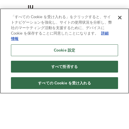
「すべての Cookie を受け入れる」をクリックすると、サイ
トナビゲーションを強化し、サイトの使用状況を分析し、弊
社のマーケティング活動を支援するために、デバイスに
Cookie を保存することに同意したことになります。
詳細
情報
Cookie 設定
すべて拒否する
ITEM CATEGORY
リング
ネックレス
ネックレスチェーン
ペアアクセサリー
ピアス
イヤリング・イヤーカフ
すべての Cookie を受け入れる
ブレスレット
バングル
アンクレット
オンラインストア限定
ギフトボックス
パーツ
COMPANY
採用情報
店舗情報
プライバシーポリシー
特定商取引法に基づく表示
会員規約について
お問い合わせ