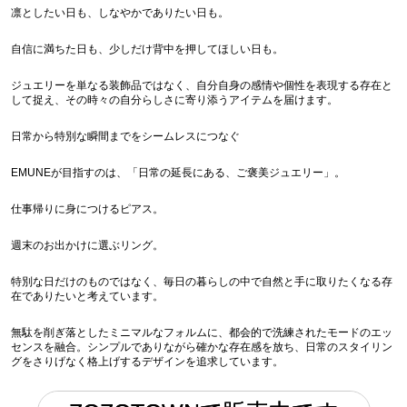
凛としたい日も、しなやかでありたい日も。
自信に満ちた日も、少しだけ背中を押してほしい日も。
ジュエリーを単なる装飾品ではなく、自分自身の感情や個性を表現する存在と
して捉え、その時々の自分らしさに寄り添うアイテムを届けます。
日常から特別な瞬間までをシームレスにつなぐ
EMUNEが目指すのは、「日常の延長にある、ご褒美ジュエリー」。
仕事帰りに身につけるピアス。
週末のお出かけに選ぶリング。
特別な日だけのものではなく、毎日の暮らしの中で自然と手に取りたくなる存
在でありたいと考えています。
無駄を削ぎ落としたミニマルなフォルムに、都会的で洗練されたモードのエッ
センスを融合。シンプルでありながら確かな存在感を放ち、日常のスタイリン
グをさりげなく格上げするデザインを追求しています。