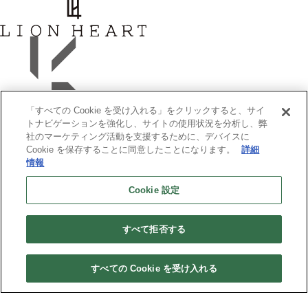
「すべての Cookie を受け入れる」をクリックすると、サイ
トナビゲーションを強化し、サイトの使用状況を分析し、弊
社のマーケティング活動を支援するために、デバイスに
Cookie を保存することに同意したことになります。
詳細
ITEM CATEGORY
情報
リング
ネックレス
ネックレスチェーン
ペアアクセサリー
ピアス
イヤリング・イヤーカフ
ブレスレット
バングル
アンクレット
Cookie 設定
オンラインストア限定
ギフトボックス
パーツ
COMPANY
採用情報
店舗情報
すべて拒否する
プライバシーポリシー
特定商取引法に基づく表示
会員規約について
お問い合わせ
すべての Cookie を受け入れる
© LION HEART ONLINE STORE All Rights Reserved