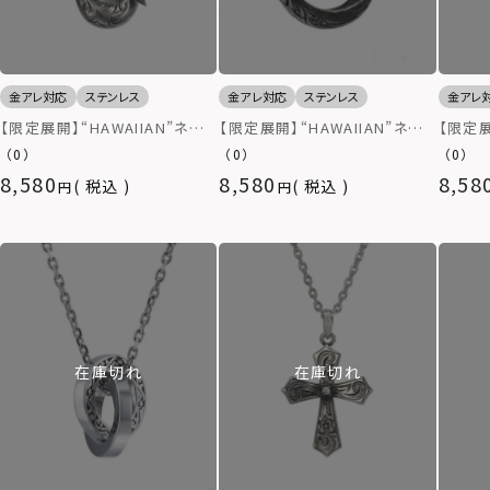
金アレ対応
ステンレス
金アレ対応
ステンレス
金アレ
【限定展開】“HAWAIIAN”ネック
【限定展開】“HAWAIIAN”ネック
【限定展
レス/フィッシュフック/サージカ
レス/ツイストリング/サージカル
グネッ
（0）
（0）
（0）
ルステンレス（金属アレルギー対
ステンレス（金属アレルギー対
ブラッ
8,580
8,580
8,58
税込
税込
応）
応）
ス（金
在庫切れ
在庫切れ