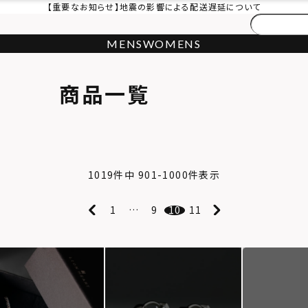
【重要なお知らせ】地震の影響による配送遅延について
MENS
WOMENS
商品一覧
1019
件中
901
-
1000
件表示
1
…
9
10
11