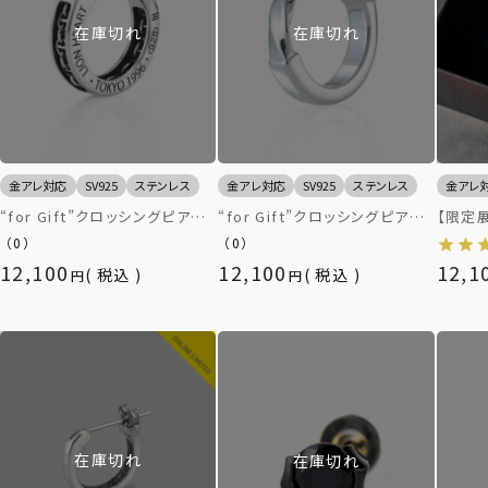
在庫切れ
在庫切れ
金アレ対応
SV925
ステンレス
金アレ対応
SV925
ステンレス
金アレ
“for Gift”クロッシングピアス
“for Gift”クロッシングピアス
【限定展
（フレームアンカーチェーン）/シ
（クォーターツイスト）/シルバー
ネチャ
（0）
（0）
ルバー925
925
グネッ
12,100
12,100
12,1
税込
税込
ージ/
属アレ
在庫切れ
在庫切れ