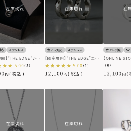
在庫切れ
在庫切れ
在
対応
ステンレス
金アレ対応
ステンレス
金アレ対応
SV
開】“THE EDGE”シグ
【限定展開】“THE EDGE”エン
【ONLINE S
ーカッティングダブルリン
グレイブカッティングフープピア
シングピアス/
5.00
5.00
（0）
（3）
（1）
クレス/スペシャルパッケ
ス（2点セット）/スペシャルパッ
テイジSサイズ/
00
12,100
12,100
税込
税込
サージカルステンレス（金
ケージ/サージカルステンレス
ルギー対応）
（金属アレルギー対応）
在庫切れ
在庫切れ