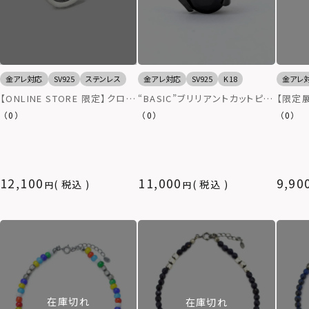
金アレ対応
SV925
ステンレス
金アレ
金アレ対応
SV925
K18
【ONLINE STORE 限定】クロッ
【限定展
“BASIC”ブリリアントカットピア
シングピアス/シークレットヘリ
ートネッ
ス（ブラック×ブラックジルコニ
（0）
（0）
（0）
テイジ/シルバー925
ジカル
ア）/シルバー925
ー対応
12,100
11,000
9,90
税込
税込
在庫切れ
在庫切れ