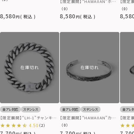
【限定展開】“HAWAIIAN”ホー
【限定展
ステンレス（金属アレルギー対
スシューネックレス/サージカル
ュラル
（0）
（0）
応）
ステンレス（金属アレルギー対
サージ
8,580
8,580
8,58
税込
税込
応）
ルギー
在庫切れ
在庫切れ
金アレ対応
ステンレス
金アレ対応
ステンレス
金アレ
【限定展開】“LH-1”チャンキー
【限定展開】“HAWAIIAN”カット
【限定展
チェーンブレスレット（type B）/
アウトバングル/サージカルステ
ストバ
4.50
（0）
（2）
ステンレススティール
ンレス（金属アレルギー対応）
レス（
7,700
7,700
7,70
税込
税込