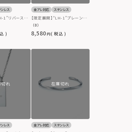
テンレス
金アレ対応
ステンレス
H-1”リバースラ
【限定展開】“LH-1”プレーンホ
ングネックレス/
ースシューネックレス/サージカ
（0）
ンレス（金属アレ
ルステンレス（金属アレルギー対
8,580
込
税込
応）
庫切れ
在庫切れ
テンレス
金アレ対応
ステンレス