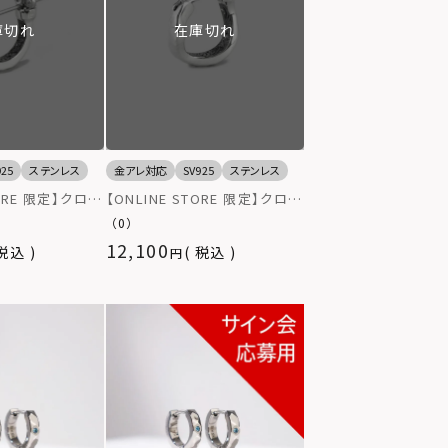
庫切れ
在庫切れ
925
ステンレス
金アレ対応
SV925
ステンレス
TORE 限定】クロッ
【ONLINE STORE 限定】クロッ
シークレットヘリ
シングピアス/ウェーブシークレ
（0）
シルバー925
ットヘリテイジ/シルバー925
12,100
税込
税込