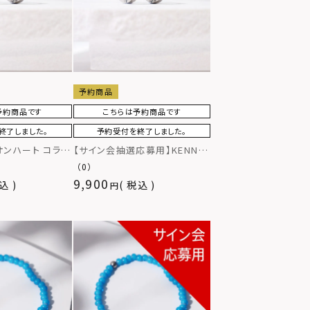
予約商品
予約商品です
こちらは予約商品です
終了しました。
予約受付を終了しました。
イオンハート コラボ
【サイン会抽選応募用】KENN
カルステンレス
× ライオンハート コラボピア
（0）
ス/サージカルステンレス
9,900
込
税込