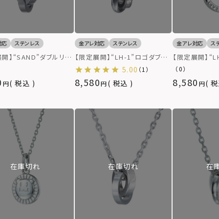
対応
ステンレス
金アレ対応
ステンレス
金アレ対応
ス
開】“SAND”ダブルリン
【限定展開】“LH-1”ロゴダブル
【限定展開】“L
クレス（シルバー×ライト
リングネックレス（シルバー）/サ
トリングネック
5.00
（0）
（1）
ク）/サージカルステンレ
ージカルステンレス（金属アレル
ステンレス（金
0
8,580
8,580
税込
税込
税
属アレルギー対応）
ギー対応）
応）
在庫切れ
在庫切れ
在