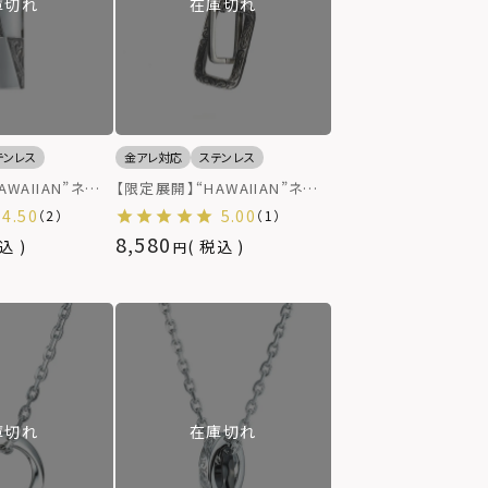
庫切れ
在庫切れ
テンレス
金アレ対応
ステンレス
WAIIAN”ネック
【限定展開】“HAWAIIAN”ネック
/サージカルステ
レス/レクタングルライン/サージ
4.50
5.00
（2）
（1）
レルギー対応）
カルステンレス（金属アレルギー
8,580
込
税込
対応）
庫切れ
在庫切れ