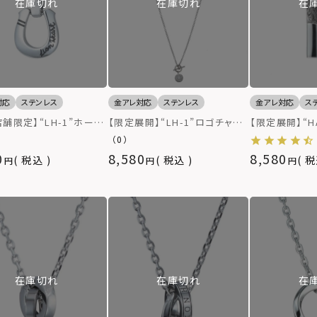
在庫切れ
在庫切れ
在
対応
ステンレス
金アレ対応
ステンレス
金アレ対応
ス
舗限定】“LH-1”ホース
【限定展開】“LH-1”ロゴチャー
【限定展開】“HA
ネックレス（ブラックライ
ムネックレス/サージカルステン
レス/プレート
（0）
サージカルステンレス（金
レス（金属アレルギー対応）
ンレス（金属ア
0
8,580
8,580
税込
税込
税
ルギー対応）
在庫切れ
在庫切れ
在