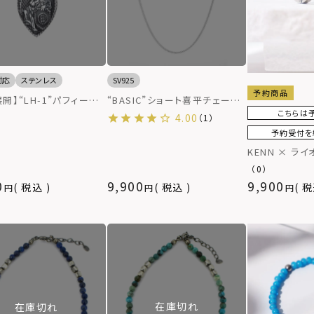
対応
ステンレス
SV925
予約商品
開】“LH-1”パフィーハ
“BASIC”ショート喜平チェーン
クレス（type B）/サー
ネックレス（スリム）/シルバー
こちらは
4.00
（1）
ステンレス（金属アレルギ
925
予約受付を
）
KENN × ラ
ピアス/サージ
（0）
0
9,900
9,900
税込
税込
税
在庫切れ
在庫切れ