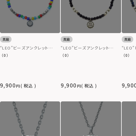
真鍮
真鍮
真鍮
“LEO”ビーズアンクレット
“LEO”ビーズアンクレット
“LEO
（TYPE “F”/ガラスビーズ）
（TYPE “E”/ブルーゴールドスト
（TYP
（0）
（0）
（0）
ーン）
9,900
9,900
9,90
税込
税込