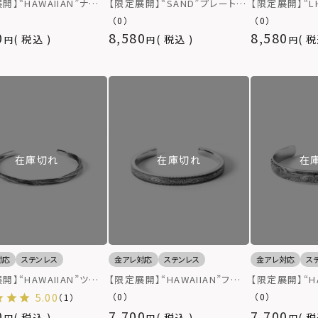
開】“HAWAIIAN”ナチ
【限定展開】“SAND”プレートネ
【限定展開】“L
ダブルリングネックレス/
ックレス（ブラック）/サージカル
トネックレス/
（0）
（0）
カルステンレス（金属アレ
ステンレス（金属アレルギー対
レス（金属アレ
0
8,580
8,580
税込
税込
税
対応）
応）
在庫切れ
在庫切れ
在
対応
ステンレス
金アレ対応
ステンレス
金アレ対応
ス
開】“HAWAIIAN”ツイ
【限定展開】“HAWAIIAN”フレ
【限定展開】“HA
ングル/サージカルステン
ームバングル/サージカルステン
ーバングル/サ
5.00
（0）
（0）
（1）
金属アレルギー対応）
レス（金属アレルギー対応）
ス（金属アレル
0
7,700
7,700
税込
税込
税