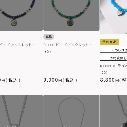
真鍮
予約商品
“LEO”ビーズアンクレット
”ビーズアンクレット
（TYPE “C”/ターコイズ）
E “D”/ラピスラズリ）
こちらは
（0）
予約受付を
KENN × ラ
ブレスレット/
（0）
0
9,900
8,800
税込
税込
税