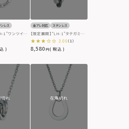
テンレス
金アレ対応
ステンレス
H-1”ワンツイス
【限定展開】“LH-1”タテガミダ
レス/サージカル
ブルリングネックレス/フラグメ
3.00
（1）
属アレルギー対
ント/シルバー×ブラック/サー
8,580
込
税込
ジカルステンレス（金属アレルギ
ー対応）
庫切れ
在庫切れ