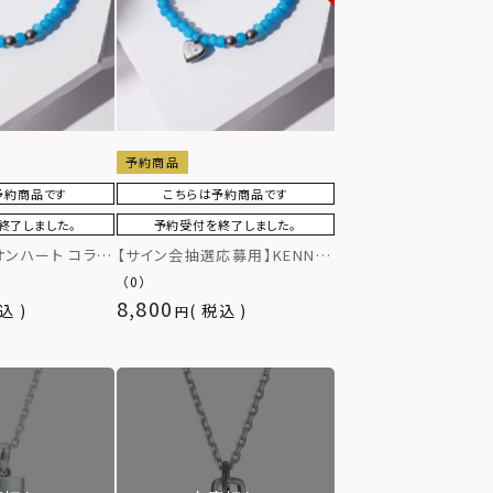
予約商品
予約商品です
こちらは予約商品です
終了しました。
予約受付を終了しました。
イオンハート コラボ
【サイン会抽選応募用】KENN
ビーズ
× ライオンハート コラボブレス
（0）
レット/ビーズ
8,800
込
税込