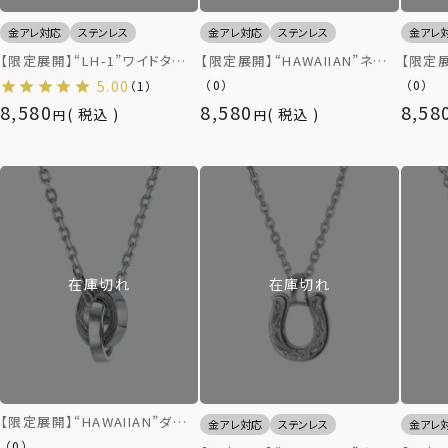
金アレ対応
ステンレス
金アレ対応
ステンレス
金アレ
【限定展開】“LH-1”ワイドタテ
【限定展開】“HAWAIIAN”ネック
【限定展
ガミダブルリングネックレス（シ
レス/クロス/サージカルステン
ネック
5.00
（0）
（0）
（1）
ルバー）/サージカルステンレス
レス（金属アレルギー対応）
ス316
8,580
8,580
8,58
税込
税込
（金属アレルギー対応）
在庫切れ
在庫切れ
【限定展開】“HAWAIIAN”ダブ
金アレ対応
ステンレス
金アレ
ルリングネックレス/サージカル
（0）