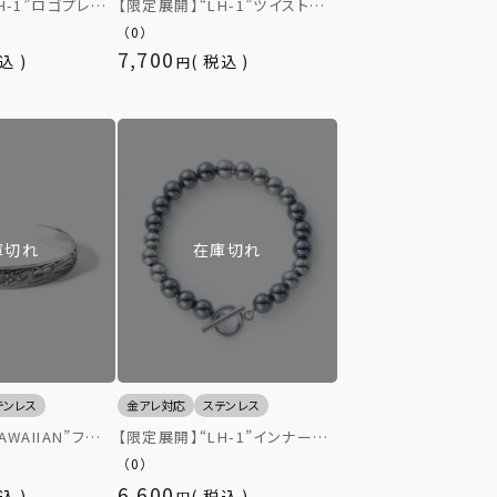
H-1”ロゴプレー
【限定展開】“LH-1”ツイストバ
サージカルステン
ングル/サージカルステンレス
（0）
ルギー対応）
（金属アレルギー対応）
7,700
込
税込
庫切れ
在庫切れ
テンレス
金アレ対応
ステンレス
WAIIAN”フラワ
【限定展開】“LH-1”インナーチ
ージカルステンレ
ェーンビーズブレスレット（ヘマ
（0）
ギー対応）
タイト/8mm）/ステンレススティ
6,600
込
税込