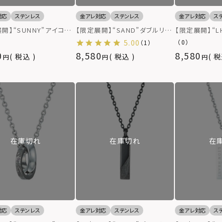
対応
ステンレス
金アレ対応
ステンレス
金アレ対応
ス
開】“SUNNY”アイコン
【限定展開】“SAND”ダブルリン
【限定展開】“L
レス/サージカルステンレ
グネックレス（シルバー）/サージ
ウンドダブルリ
5.00
（0）
（1）
L（金属アレルギー対応）
カルステンレス（金属アレルギー
サージカルステ
0
8,580
8,580
税込
税込
税
対応）
ルギー対応）
在庫切れ
在庫切れ
在
対応
ステンレス
金アレ対応
ステンレス
金アレ対応
ス