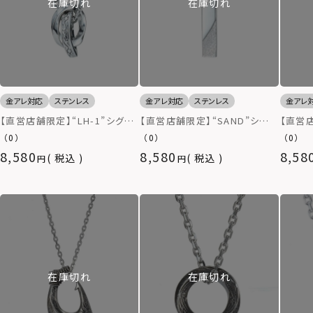
在庫切れ
在庫切れ
金アレ対応
ステンレス
金アレ対応
ステンレス
金アレ
【直営店舗限定】“LH-1”シグネ
【直営店舗限定】“SAND”シグネ
【直営店
チャーマンテルネックレス（タテ
チャーマンテルネックレス（プレ
シュー
（0）
（0）
（0）
ガミウェーブダブルリング）/サ
ート）/サージカルステンレス
ン）/
8,580
8,580
8,58
税込
税込
ージカルステンレス（金属アレル
（金属アレルギー対応）
属アレ
ギー対応）
在庫切れ
在庫切れ