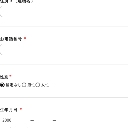
住所３（建物名）
お電話番号
性別
指定なし
男性
女性
生年月日