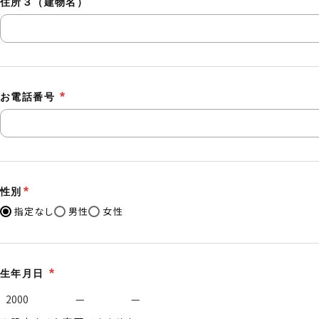
住所３（建物名）
お電話番号
性別
指定なし
男性
女性
生年月日