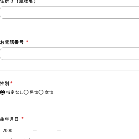
住所３（建物名）
お電話番号
性別
指定なし
男性
女性
生年月日