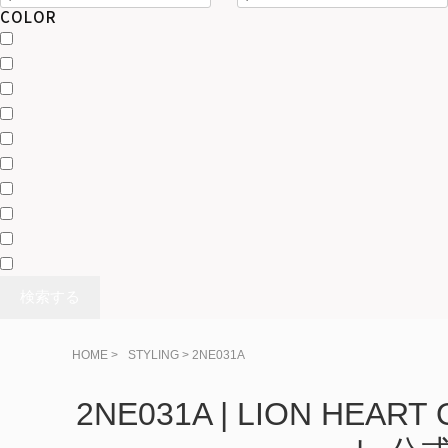
COLOR
検索する
HOME
>
> 2NE031A
2NE031A | LION HEA