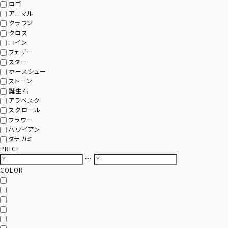
ロゴ
アニマル
クラウン
クロス
コイン
フェザー
スター
ホースシュー
ストーン
誕生石
アラベスク
スクロール
フラワー
ハワイアン
タテガミ
PRICE
〜
COLOR