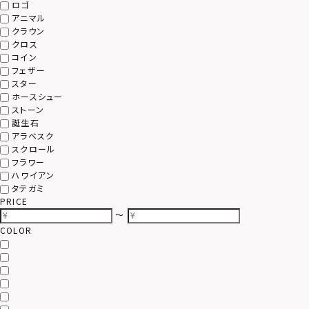
ロゴ
アニマル
クラウン
クロス
コイン
フェザー
スター
ホースシュー
ストーン
誕生石
アラベスク
スクロール
フラワー
ハワイアン
タテガミ
PRICE
〜
COLOR