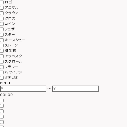
ロゴ
アニマル
クラウン
クロス
コイン
フェザー
スター
ホースシュー
ストーン
誕生石
アラベスク
スクロール
フラワー
ハワイアン
タテガミ
PRICE
〜
COLOR